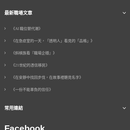
最新職場文章
《AI 職位替代潮》
《在急症室的一天，「透明人」看見的「品格」》
《斜槓族看『職場企穩』》
《21世紀的憑信移民》
《在安靜中找回步伐，在故事裡聽見名字》
《一份不能辜負的信任》
常用連結
Facebook