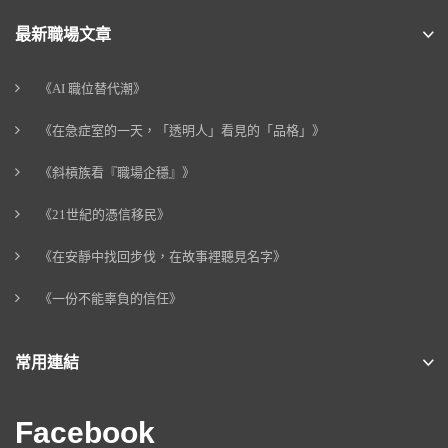
最新職場文章
《AI 職位替代潮》
《在急症室的一天，「透明人」看見的「品格」》
《斜槓族看『職場企穩』》
《21世紀的憑信移民》
《在安靜中找回步伐，在故事裡聽見名字》
《一份不能辜負的信任》
常用連結
Facebook