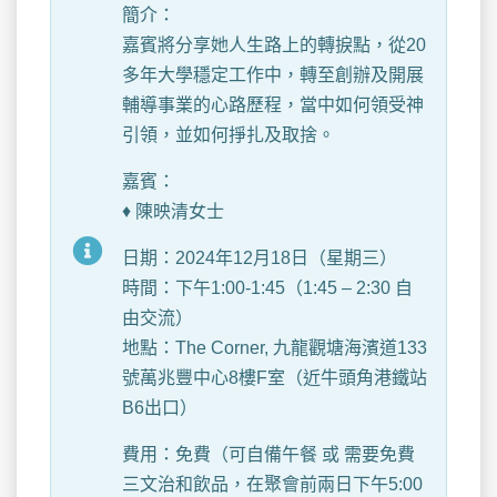
簡介：
嘉賓將分享她人生路上的轉捩點，從20
多年大學穩定工作中，轉至創辦及開展
輔導事業的心路歷程，當中如何領受神
引領，並如何掙扎及取捨。
嘉賓：
♦ 陳映清女士
日期：2024年12月18日（星期三）
時間：下午1:00-1:45（1:45 – 2:30 自
由交流）
地點：The Corner, 九龍觀塘海濱道133
號萬兆豐中心8樓F室（近牛頭角港鐵站
B6出口）
費用：免費（可自備午餐 或 需要免費
三文治和飲品，在聚會前兩日下午5:00