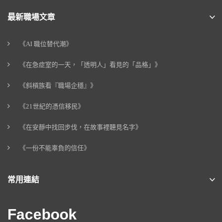
最新職場文章
《AI 職位替代潮》
《在急症室的一天，「透明人」看見的「品格」》
《斜槓族看『職場企穩』》
《21世紀的憑信移民》
《在安靜中找回步伐，在故事裡聽見名字》
《一份不能辜負的信任》
常用連結
Facebook