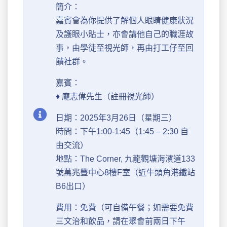
簡介：
嘉賓會為你提供了解個人眼睛健康狀況
及護眼小貼士，亦會講他自己的職涯故
事，由學徒至視光師，再由打工仔至回
饋社群。
嘉賓：
♦ 龐志偉先生（註冊視光師）
日期：2025年3月26日（星期三）
時間：下午1:00-1:45（1:45 – 2:30 自
由交流）
地點：The Corner, 九龍觀塘海濱道133
號萬兆豐中心8樓F室（近牛頭角港鐵站
B6出口）
費用：免費（可自備午餐；如需要免費
三文治和飲品，請在聚會前兩日下午