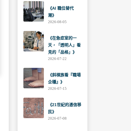
《AI 職位替代
潮》
2026-08-05
《在急症室的一
天，「透明人」看
見的「品格」》
2026-07-22
《斜槓族看『職場
企穩』》
2026-07-15
《21世紀的憑信移
民》
2026-07-08