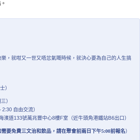
出。
快樂，就咁又一世又唔忿氣嘅時候，就決心要為自己的人生搞
人士）
期三）
 – 2:30 自由交流）
九龍觀塘海濱道133號萬兆豐中心8樓F室（近牛頭角港鐵站B6出口）
如需要免費三文治和飲品，請在聚會前兩日下午5:00前報名
）