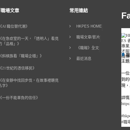
新職場文章
常用連結
F
《AI 職位替代潮》
HKPES HOME
職場文章/影片
《在急症室的一天，「透明人」看見
的「品格」》
《職報》全文
《斜槓族看『職場企穩』》
最近消息
主題
《21世紀的憑信移民》
一位
到的
《在安靜中找回步伐，在故事裡聽見
現，
名字》
詳情
《一份不能辜負的信任》
https
#hkp
#職