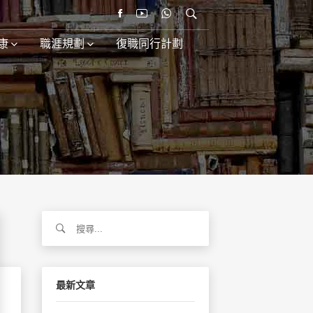
康
職涯規劃
復職同行計劃
搜
尋
關
鍵
字:
最新文章