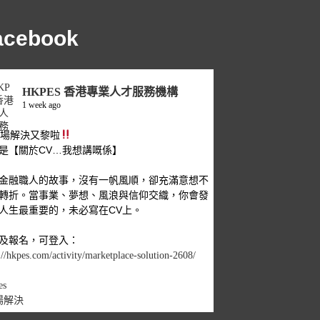
acebook
HKPES 香港專業人才服務機構
1 week ago
職場解決又黎啦
是【關於CV…我想講嘅係】
金融職人的故事，沒有一帆風順，卻充滿意想不
轉折。當事業、夢想、風浪與信仰交織，你會發
人生最重要的，未必寫在CV上。
及報名，可登入：
://hkpes.com/activity/marketplace-solution-2608/
es
場解決