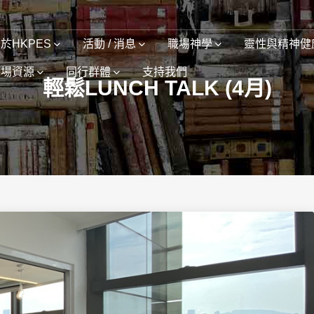
於HKPES
活動 / 消息
職場神學
靈性與精神健
職場資源
同行群體
支持我們
輕鬆LUNCH TALK (4月)