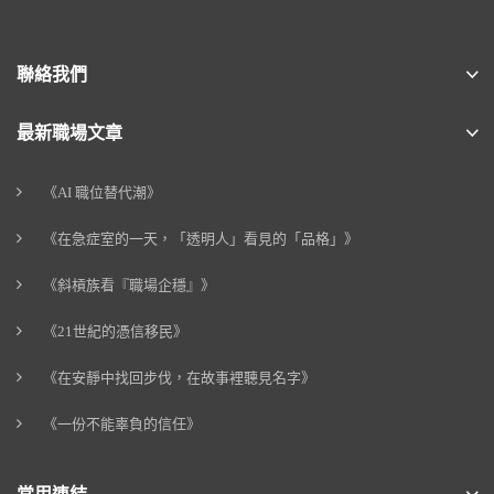
聯絡我們
最新職場文章
《AI 職位替代潮》
《在急症室的一天，「透明人」看見的「品格」》
《斜槓族看『職場企穩』》
《21世紀的憑信移民》
《在安靜中找回步伐，在故事裡聽見名字》
《一份不能辜負的信任》