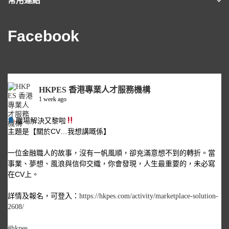
常用連結
Facebook
HKPES 香港專業人才服務機構
1 week ago
職場解決又黎啦
主題是【關於CV…我想講嘅係】
一位金融職人的故事，沒有一帆風順，卻充滿意想不到的轉折。當
事業、夢想、風浪與信仰交織，你會發現，人生最重要的，未必寫
在CV上。
詳情及報名，可登入：
https://hkpes.com/activity/marketplace-solution-
2608/
#hkpes