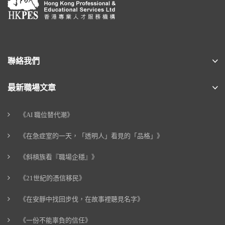
聯絡我們
最新職場文章
《AI 職位替代潮》
《在急症室的一天，「透明人」看見的「品格」》
《斜槓族看『職場企穩』》
《21世紀的憑信移民》
《在安靜中找回步伐，在故事裡聽見名字》
《一份不能辜負的信任》