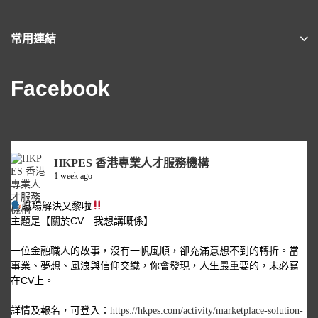
常用連結
Facebook
HKPES 香港專業人才服務機構
1 week ago
職場解決又黎啦
主題是【關於CV…我想講嘅係】
一位金融職人的故事，沒有一帆風順，卻充滿意想不到的轉折。當
事業、夢想、風浪與信仰交織，你會發現，人生最重要的，未必寫
在CV上。
詳情及報名，可登入：
https://hkpes.com/activity/marketplace-solution-