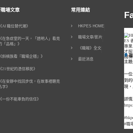
新職場文章
常用連結
F
《AI 職位替代潮》
HKPES HOME
職場文章/影片
《在急症室的一天，「透明人」看見
的「品格」》
《職報》全文
《斜槓族看『職場企穩』》
最近消息
主題
《21世紀的憑信移民》
一位
到的
《在安靜中找回步伐，在故事裡聽見
現，
名字》
詳情
《一份不能辜負的信任》
https
#hkp
#職