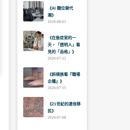
《AI 職位替代
潮》
2026-08-05
《在急症室的一
天，「透明人」看
見的「品格」》
2026-07-22
《斜槓族看『職場
企穩』》
2026-07-15
《21世紀的憑信移
民》
2026-07-08