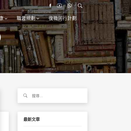
康
職涯規劃
復職同行計劃
)
搜
尋
關
鍵
字:
最新文章