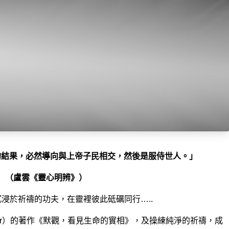
的結果，必然導向與上帝子民相交，然後是服侍世人。」
（盧雲《靈心明辨》）
浸於祈禱的功夫，在靈裡彼此砥礪同行…..
rd Rohr）的著作《默觀，看見生命的實相》，及操練純淨的祈禱，成