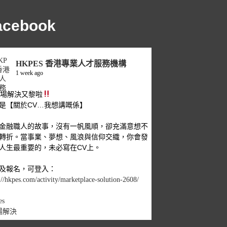
acebook
HKPES 香港專業人才服務機構
1 week ago
職場解決又黎啦
是【關於CV…我想講嘅係】
金融職人的故事，沒有一帆風順，卻充滿意想不
轉折。當事業、夢想、風浪與信仰交織，你會發
人生最重要的，未必寫在CV上。
及報名，可登入：
://hkpes.com/activity/marketplace-solution-2608/
es
場解決