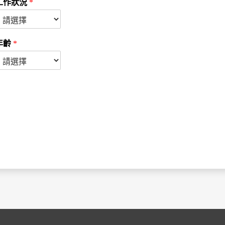
工作狀況
*
年齡
*
）