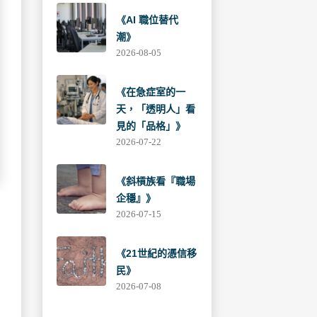
《AI 職位替代
潮》
2026-08-05
《在急症室的一
天，「透明人」看
見的「品格」》
2026-07-22
《斜槓族看『職場
企穩』》
2026-07-15
《21世紀的憑信移
民》
2026-07-08