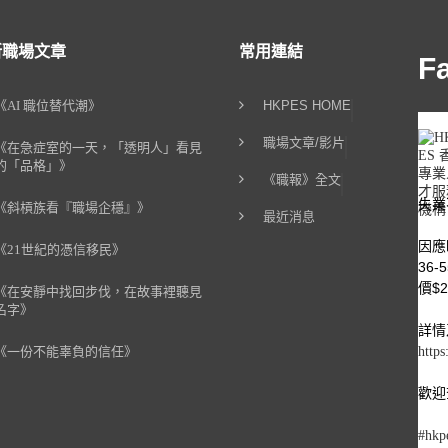
新職場文章
常用連結
F
《AI 職位替代潮》
HKPES HOME
職場文章/影片
《在急症室的一天，「透明人」看見
的「品格」》
《職報》全文
失業
《斜槓族看『職場企穩』》
最近消息
因應
《21世紀的憑信移民》
36
價$2
《在安靜中找回步伐，在故事裡聽見
名字》
詳情
《一份不能辜負的信任》
https
歡迎查
#hkp