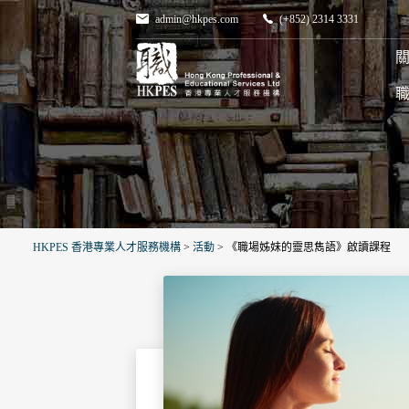
admin@hkpes.com
(+852) 2314 3331
關
HKPES 香港專業人才服務機構
>
活動
>
《職場姊妹的靈思雋語》啟讀課程