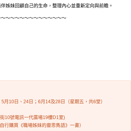
陪伴姊妹回顧自己的生命，整理內心並重新定向與前瞻。
～～～～～～～～～～～～～～～
日；5月10日、24日；6月14及28日（星期五，共6堂）
街10號電訊一代廣場19樓D1室)
課前自行購買《職場姊妹的靈思雋語》一書）