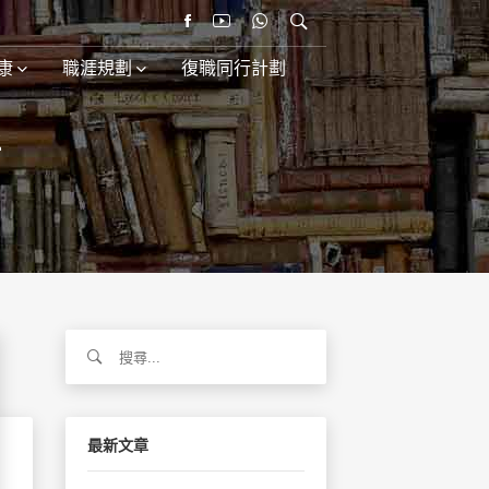
康
職涯規劃
復職同行計劃
程
搜
尋
關
鍵
字:
最新文章