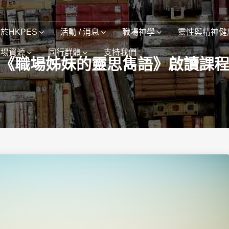
於HKPES
活動 / 消息
職場神學
靈性與精神健
職場資源
同行群體
支持我們
《職場姊妹的靈思雋語》啟讀課