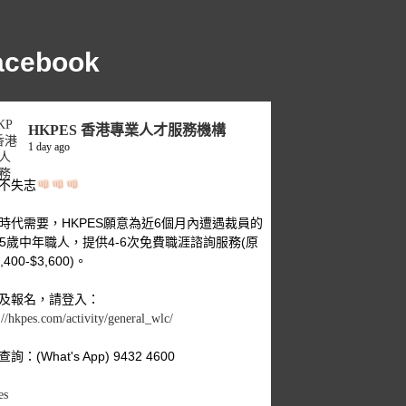
acebook
HKPES 香港專業人才服務機構
1 day ago
不失志
時代需要，HKPES願意為近6個月內遭遇裁員的
-55歲中年職人，提供4-6次免費職涯諮詢服務(原
,400-$3,600)。
及報名，請登入：
://hkpes.com/activity/general_wlc/
詢：(What's App) 9432 4600
es