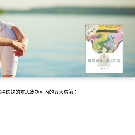
職場姊妹的靈思雋語》內的五大環節：