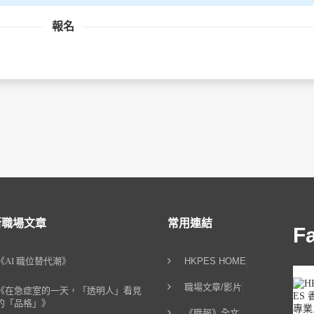
報名
新職場文章
常用連結
F
《AI 職位替代潮》
HKPES HOME
職場文章/影片
《在急症室的一天，「透明人」看見
的「品格」》
《職報》全文