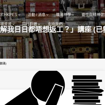
於HKPES
活動 / 消息
職場神學
靈性與精神健
職場資源
同行群體
支持我們
解我日日都唔想返工？」講座 (已
額滿)