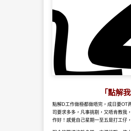
「點解我
點解D工作做極都做唔完，成日要OT
司要求多多，凡事挑剔，又唔肯教我
作好！感覺自己星期一至五是打工仔