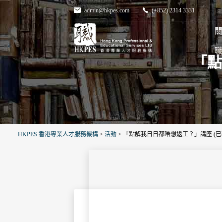
admin@hkpes.com
(+852) 2314 3331
關
「點
HKPES 香港專業人才服務機構
>
活動
>
「點解我日日都唔想返工？」講座 (已