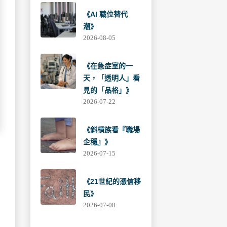
《AI 職位替代
潮》
2026-08-05
《在急症室的一
天，「透明人」看
見的「品格」》
2026-07-22
《斜槓族看『職場
企穩』》
2026-07-15
《21世紀的憑信移
民》
2026-07-08