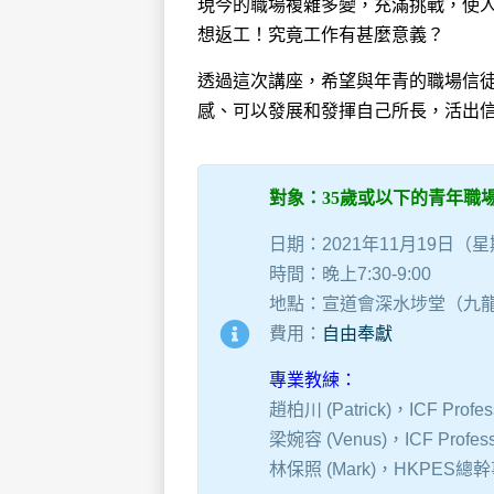
現今的職場複雜多變，充滿挑戰，使
想返工！究竟工作有甚麼意義？
透過這次講座，希望與年青的職場信
感、可以發展和發揮⾃⼰所⻑，活出
對象：35歲或以下的青年職
日期：2021年11月19日（
時間：晚上7:30-9:00
地點：宣道會深水埗堂（九龍
費用：
自由奉獻
專業教練：
趙柏川 (Patrick)，ICF Profess
梁婉容 (Venus)，ICF Professio
林保照 (Mark)，HKPES總幹事；NC