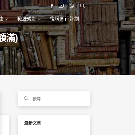
康
職涯規劃
復職同行計劃
額滿)
搜
尋
關
鍵
字:
最新文章