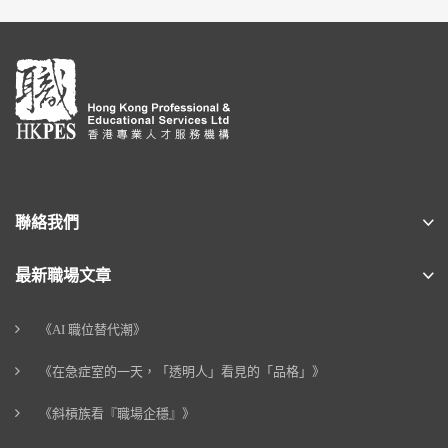
聯絡我們
最新職場文章
《AI 職位替代潮》
《在急症室的一天，「透明人」看見的「品格」》
《斜槓族看『職場企穩』》