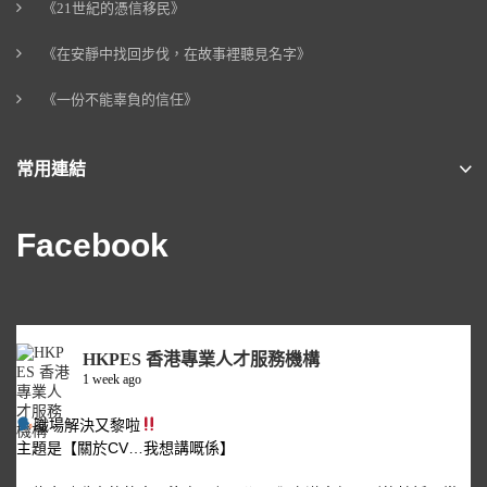
《21世紀的憑信移民》
《在安靜中找回步伐，在故事裡聽見名字》
《一份不能辜負的信任》
常用連結
Facebook
HKPES 香港專業人才服務機構
1 week ago
職場解決又黎啦
主題是【關於CV…我想講嘅係】