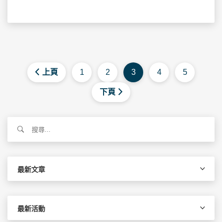
上頁
1
2
3
4
5
下頁
搜
尋
關
鍵
字:
最新文章
最新活動