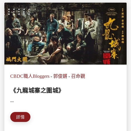
CBDC職人Bloggers
-
郭俊鏘
-
召命觀
《九龍城寨之圍城》
...
詳情