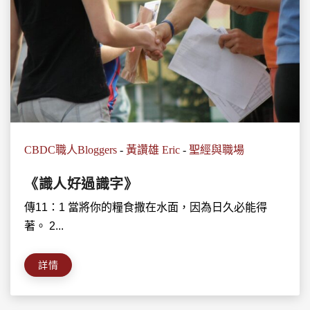
CBDC職人Bloggers
-
黃讚雄 Eric
-
聖經與職場
《識人好過識字》
傳11：1 當將你的糧食撒在水面，因為日久必能得
著。 2...
詳情