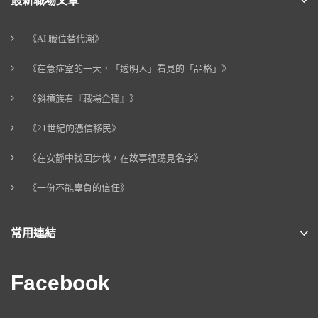
最新職場文章
《AI 職位替代潮》
《在急症室的一天，「透明人」看見的「品格」》
《斜槓族看『職場企穩』》
《21世紀的憑信移民》
《在安靜中找回步伐，在故事裡聽見名字》
《一份不能辜負的信任》
常用連結
Facebook