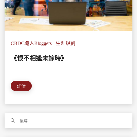
CBDC職人Bloggers
-
生涯規劃
《恨不相逢未嫁時》
...
詳情
搜
尋
關
鍵