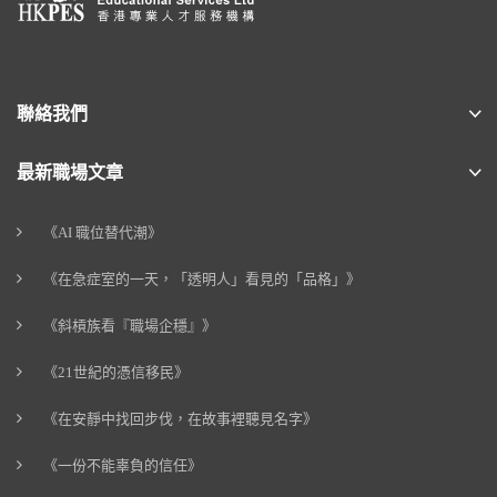
聯絡我們
最新職場文章
《AI 職位替代潮》
《在急症室的一天，「透明人」看見的「品格」》
《斜槓族看『職場企穩』》
《21世紀的憑信移民》
《在安靜中找回步伐，在故事裡聽見名字》
《一份不能辜負的信任》