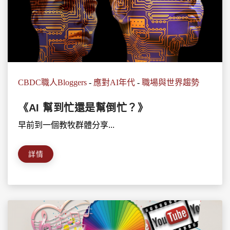
CBDC職人Bloggers
-
應對AI年代
-
職場與世界趨勢
《AI 幫到忙還是幫倒忙？》
早前到一個教牧群體分享...
詳情