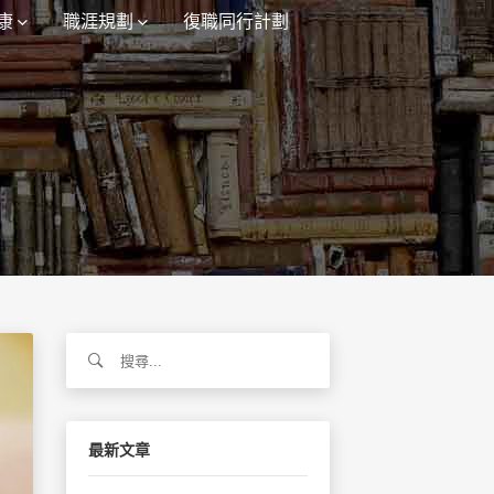
康
職涯規劃
復職同行計劃
搜
尋
關
鍵
字:
最新文章