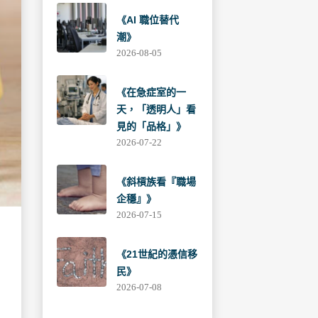
《AI 職位替代
潮》
2026-08-05
《在急症室的一
天，「透明人」看
見的「品格」》
2026-07-22
《斜槓族看『職場
企穩』》
2026-07-15
《21世紀的憑信移
民》
2026-07-08