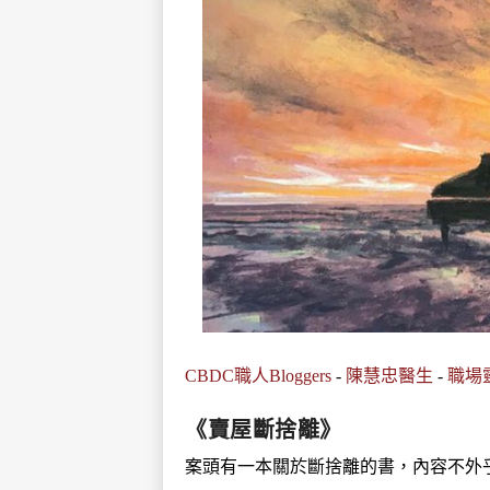
CBDC職人Bloggers
-
陳慧忠醫生
-
職場
《賣屋斷捨離》
案頭有一本關於斷捨離的書，內容不外乎