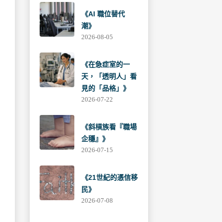
《AI 職位替代
潮》
2026-08-05
《在急症室的一
天，「透明人」看
見的「品格」》
2026-07-22
《斜槓族看『職場
企穩』》
2026-07-15
《21世紀的憑信移
民》
2026-07-08