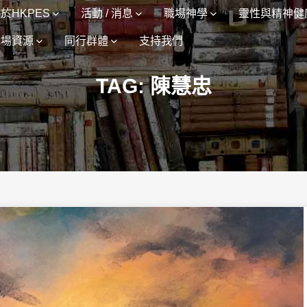
於HKPES
活動 / 消息
職場神學
靈性與精神健
職場資源
同行群體
支持我們
TAG: 陳慧忠