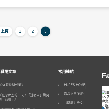
上頁
1
2
3
新職場文章
常用連結
F
《AI 職位替代潮》
HKPES HOME
職場文章/影片
《在急症室的一天，「透明人」看見
的「品格」》
《職報》全文