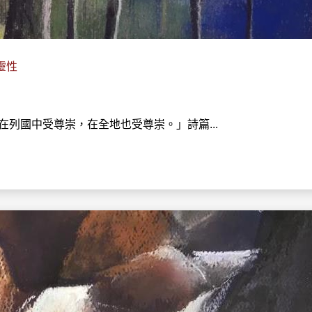
靈性
國中受尊崇，在全地也受尊崇。」‭‭詩篇‬...