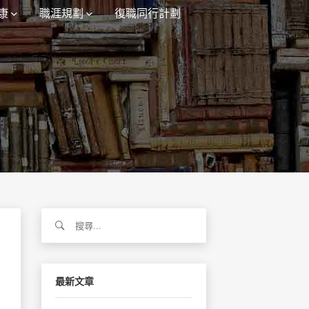
康
職涯規劃
復職同行計劃
搜
尋
關
鍵
字:
最新文章