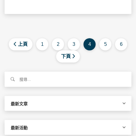
上頁
1
2
3
4
5
6
下頁
搜
尋
關
鍵
字:
最新文章
最新活動