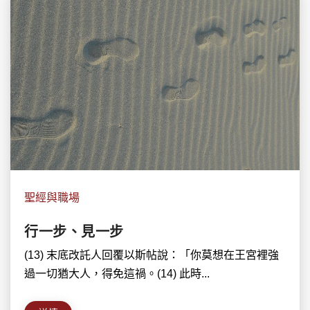
聖經與職場
行一步、見一步
(13) 末底改託人回覆以斯帖說：「你莫想在王宮裡強
過一切猶大人，得免這禍。(14) 此時...