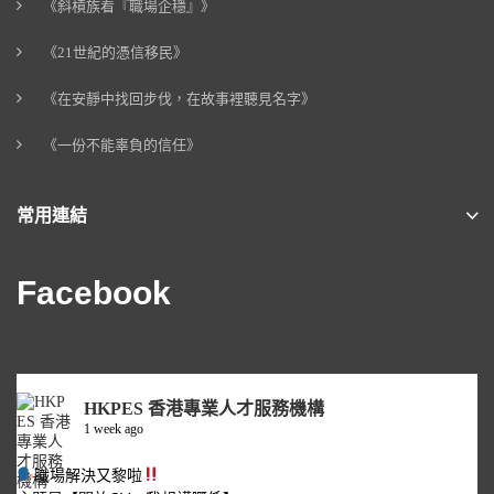
《斜槓族看『職場企穩』》
《21世紀的憑信移民》
《在安靜中找回步伐，在故事裡聽見名字》
《一份不能辜負的信任》
常用連結
Facebook
HKPES 香港專業人才服務機構
1 week ago
職場解決又黎啦