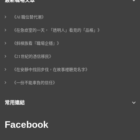
最新職場文章
《AI 職位替代潮》
《在急症室的一天，「透明人」看見的「品格」》
《斜槓族看『職場企穩』》
《21世紀的憑信移民》
《在安靜中找回步伐，在故事裡聽見名字》
《一份不能辜負的信任》
常用連結
Facebook