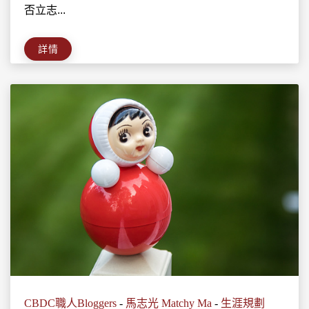
否立志...
詳情
CBDC職人Bloggers
-
馬志光 Matchy Ma
-
生涯規劃