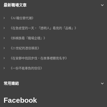
最新職場文章
《AI 職位替代潮》
《在急症室的一天，「透明人」看見的「品格」》
《斜槓族看『職場企穩』》
《21世紀的憑信移民》
《在安靜中找回步伐，在故事裡聽見名字》
《一份不能辜負的信任》
常用連結
Facebook