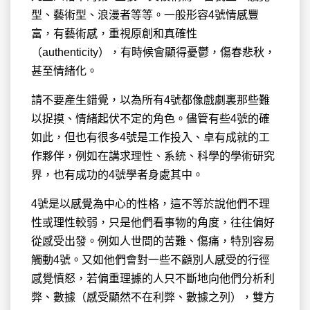
型、藝術型、浪漫者等等。一般形容4號情感豐
富，有藝術感，重視原創和真確性
（authenticity），有時候會顯得憂鬱，傷春悲秋，
甚至情緒化。
請不要產生錯覺，以為所有4號都像戲劇裏那些難
以捉摸、情緒起伏不定的角色。儘管有些4號的確
如此，但也有很多4號是工作投入、卓有成就的工
作夥伴，例如在講求理性、系統、科學的學術研究
界，也有成功的4號學者身處其中。
4號是以感覺為中心的性格，這不等於說他們不理
性或理性較弱，只是他們看事物的角度，往往偏好
從感受出發。例如人世間的苦難、傷痛，特別容易
觸動4號。又如他們會對一些不顧別人感受的行徑
感覺憤怒，若偏重理據的人只不斷地向他們分析利
弊、數據（感受顯然不在利弊、數據之列），雙方