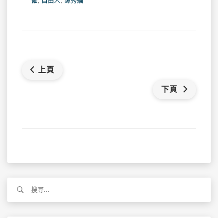
僱
,
自由人
,
譚秀嫺
上頁
下頁
搜
尋
關
鍵