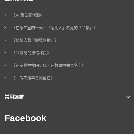
《AI 職位替代潮》
《在急症室的一天，「透明人」看見的「品格」》
《斜槓族看『職場企穩』》
《21世紀的憑信移民》
《在安靜中找回步伐，在故事裡聽見名字》
《一份不能辜負的信任》
常用連結
Facebook