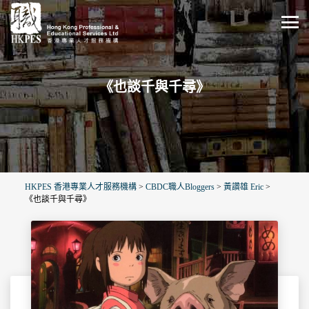
《也談千與千尋》
HKPES 香港專業人才服務機構
>
CBDC職人Bloggers
>
黃讚雄 Eric
>
《也談千與千尋》