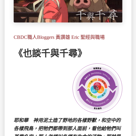
CBDC職人Bloggers 黃讚雄 Eric 聖經與職場
《也談千與千尋》
耶和華 神用泥土造了野地的各樣野獸，和空中的
各樣飛鳥，把牠們都帶到那人面前，看他給牠們叫