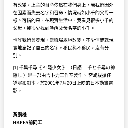
有改變，上主的召命依然在我們身上，若我們因外
在因素而失去名字和召命，情況就如小千的父母一
樣。可惜的是，在現實生活中，我看見很多小千的
父母，卻很少找到喚醒父母名字的小千。
也許我們會發現，當職場處境改變，不少信徒就現
實地忘記了自己的名字。移民與不移民，沒有分
别。
[1] 千與千尋《 神隱少女 》 （日語： 千と千尋の神
隠し ）是一部由吉卜力工作室製作、 宮崎駿擔任
導演和劇本，於2001年7月20日上映的日本動畫電
影。
黃讚雄
HKPES前同工