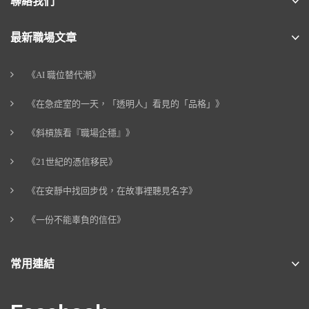
聯絡我們
最新職場文章
《AI 職位替代潮》
《在急症室的一天，「透明人」看見的「品格」》
《斜槓族看『職場企穩』》
《21世紀的憑信移民》
《在安靜中找回步伐，在故事裡聽見名字》
《一份不能辜負的信任》
常用連結