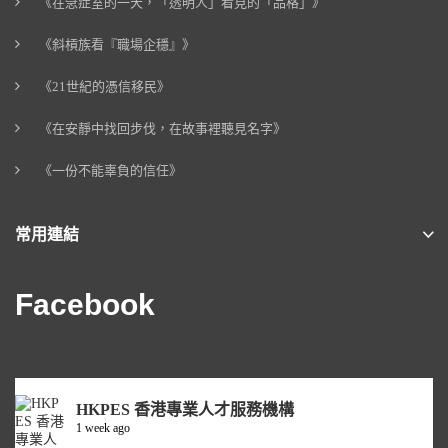
《在急症室的一天，「透明人」看見的「品格」》
《斜槓族看『職場企穩』》
《21世紀的憑信移民》
《在安靜中找回步伐，在故事裡聽見名字》
《一份不能辜負的信任》
常用連結
Facebook
HKPES 香港專業人才服務機構
1 week ago