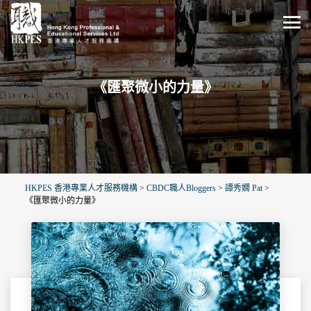
《匯聚微小的力量》
HKPES 香港專業人才服務機構
>
CBDC職人Bloggers
>
譚秀嫺 Pat
>
《匯聚微小的力量》