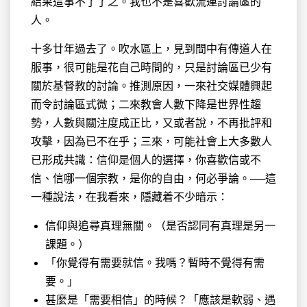
結果這事不了了之。我也不是喜歡流連討論區的
人。
十多廿年過去了。吹水區上，見到間中有傳道人在
服事，很可能是花自己時間的，只是討論區已少有
關於基督教的討論。推測原因，一來社交媒體興起
而令討論區式微；二來教會人數下降是世界性趨
勢，人數與關注度成正比，又或者說，不再批評和
攻擊，因為已不在乎；三來，可能社會上大多數人
已形成共識：信仰是個人的選擇，你喜歡信或不
信、信哪一個宗教，是你的自由，何必爭論。──這
一種說法，在我看來，隱藏着不少暗示：
信仰與追尋真理無關。（是否認同有真理是另一
課題。）
「你覺得有需要就信。我嗎？暫時不覺得有需
要。」
甚麼是「需要相信」的時候？「應該是軟弱、遇