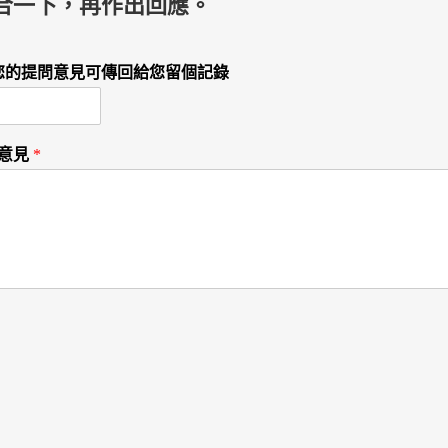
合一下，再作出回應。
l，您的提問意見可傳回給您留個記錄
/意見
*