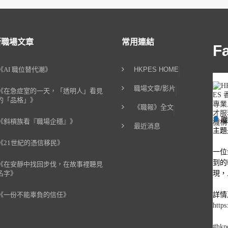
新職場文章
常用連結
F
《AI 職位替代潮》
HKPES HOME
職場文章/影片
《在急症室的一天，「透明人」看見
的「品格」》
《職報》全文
《斜槓族看『職場企穩』》
最近消息
主題
《21世紀的憑信移民》
一位
到的
《在安靜中找回步伐，在故事裡聽見
現，
名字》
詳情
《一份不能辜負的信任》
https
#hkp