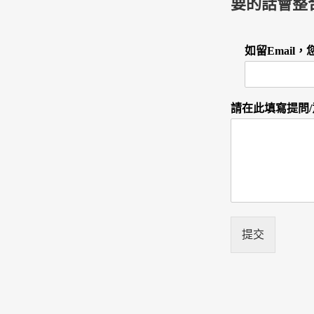
要的話會整
如留Emai
請在此填寫提問
提交