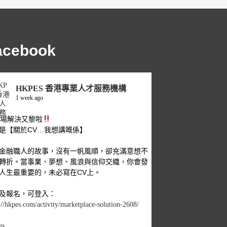
acebook
HKPES 香港專業人才服務機構
1 week ago
職場解決又黎啦
是【關於CV…我想講嘅係】
金融職人的故事，沒有一帆風順，卻充滿意想不
轉折。當事業、夢想、風浪與信仰交織，你會發
人生最重要的，未必寫在CV上。
及報名，可登入：
://hkpes.com/activity/marketplace-solution-2608/
es