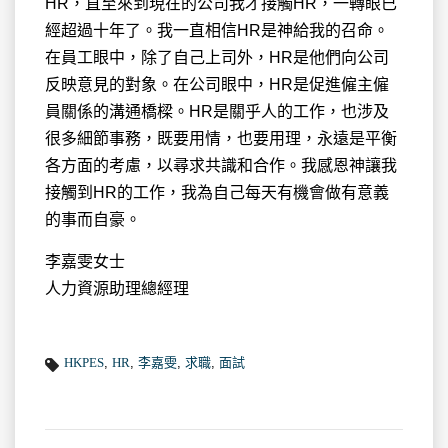
HR，直至來到現在的公司我才接觸HR，一轉眼已
經超過十年了。我一直相信HR是神給我的召命。
在員工眼中，除了自己上司外，HR是他們向公司
反映意見的對象。在公司眼中，HR是促進僱主僱
員關係的溝通橋樑。HR是關乎人的工作，也涉及
很多細節事務，既要用情，也要用理，永遠是平衡
各方面的考慮，以尋求共識和合作。我感恩神讓我
接觸到HR的工作，我為自己每天有機會做有意義
的事而自豪。
李嘉雯女士
人力資源助理總經理
HKPES
,
HR
,
李嘉雯
,
求職
,
面試