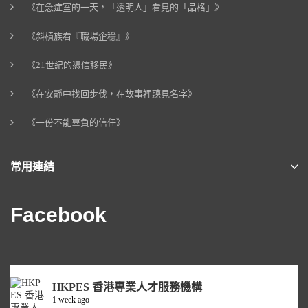
《在急症室的一天，「透明人」看見的「品格」》
《斜槓族看『職場企穩』》
《21世紀的憑信移民》
《在安靜中找回步伐，在故事裡聽見名字》
《一份不能辜負的信任》
常用連結
Facebook
HKPES 香港專業人才服務機構
1 week ago