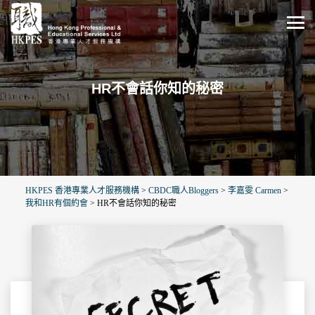
HR不會話你知的秘密
HKPES 香港專業人才服務機構
>
CBDC職人Bloggers
>
李嘉雯 Carmen
>
我和HR有個約會
>
HR不會話你知的秘密