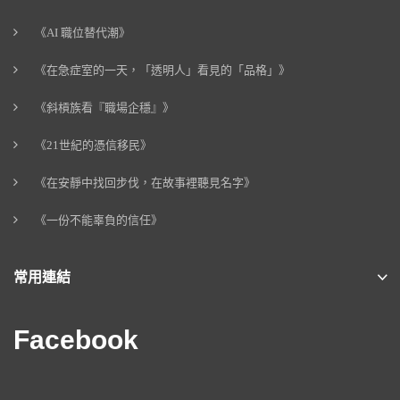
《AI 職位替代潮》
《在急症室的一天，「透明人」看見的「品格」》
《斜槓族看『職場企穩』》
《21世紀的憑信移民》
《在安靜中找回步伐，在故事裡聽見名字》
《一份不能辜負的信任》
常用連結
Facebook