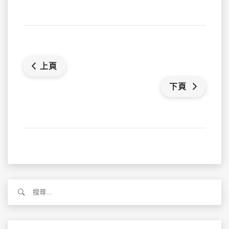
上頁
下頁
搜
尋
關
鍵