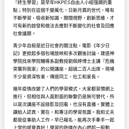
『終生學習』是早年HKPES自由人小組强調的重
點；特別在
這個千變萬化，日新月異的世代，唯有
不斷學習，吸收新知識，開闊視野，創新思維，才
可有新的啟發和做法去應對不斷變化的社會及回應
社會議題。
青少年自殺是近日社會的關注點，電影《年少日
記》更掀起多個包場放映和多次觀後討論，建道神
學院找來學院輔導系副教授劉佩婷博士主講『危機
突襲到我家』的公開講座，超過二百人出席，現場
不少是資深牧者、傳道同工、社工和家長。
幾年疫情改變了人們的學習模式，大家都習慣網上
進行，但相信與人面對面的聯繫仍是無可替代，所
以是次講座不設錄影及回看，也沒有直播。實體上
課給人認真、實在，和專注的學習氛圍。我和丈夫
都是從事助人工作，早已報名，能再次手牽手一起
上堂的感覺真好！學習的熱情在內心燃起一股動