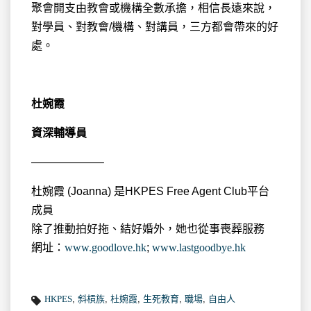
聚會開支由教會或機構全數承擔，相信長遠來說，
對學員、對教會/機構、對講員，三方都會帶來的好
處。
杜婉霞
資深輔導員
——————–
杜婉霞 (Joanna) 是HKPES Free Agent Club平台
成員
除了推動拍好拖、結好婚外，她也從事喪葬服務
網址：
www.goodlove.hk
;
www.lastgoodbye.hk
HKPES
,
斜槓族
,
杜婉霞
,
生死教育
,
職場
,
自由人