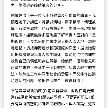
力，準備專心聆聽講者的分享。
劉佩婷博士是一位我十分敬重及有份量的講員。我
聽過她不少講座，她講述清晰，用字精準，情理兼
備，有現實處境，也有數據分析，能將一個現象解
釋透徹，讓我能從多個角度了解年青人面對的『長
期孤獨』，及為何他們未能與身邊人深入地，親密
地連繫，造成抑鬱症狀和孤獨感的原因。最後她帶
出把握機會與年青人談生論死，幫助他們從信仰中
找到自己的價值和存在意義，給他們一個可看見和
盼望的未來，是其中一個有效防止年青人輕生的方
法。能夠在工作中洞悉社會的需要，而又能作出適
時適切的回應，並把信仰整合，確實難得！
不論是學習新領域 (以前沒有學過，但現在需要知
道) 或深化舊知識 (即以前學過，但要更新所知) 都
要有堅持的態度和謙卑受教的心。與人談論生死是