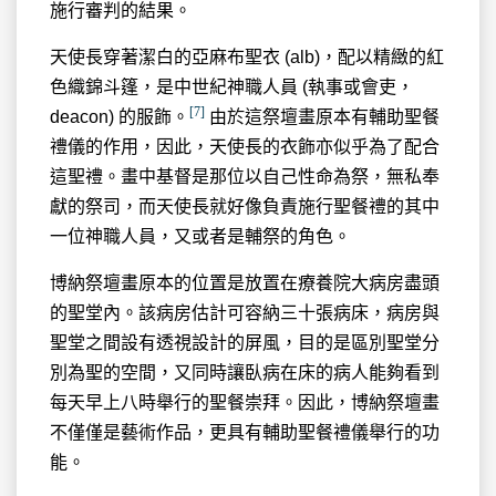
施行審判的結果。
天使長穿著潔白的亞麻布聖衣 (alb)，配以精緻的紅
色織錦斗篷，是中世紀神職人員 (執事或會吏，
[7]
deacon) 的服飾。
由於這祭壇畫原本有輔助聖餐
禮儀的作用，因此，天使長的衣飾亦似乎為了配合
這聖禮。畫中基督是那位以自己性命為祭，無私奉
獻的祭司，而天使長就好像負責施行聖餐禮的其中
一位神職人員，又或者是輔祭的角色。
博納祭壇畫原本的位置是放置在療養院大病房盡頭
的聖堂內。該病房估計可容納三十張病床，病房與
聖堂之間設有透視設計的屏風，目的是區別聖堂分
別為聖的空間，又同時讓臥病在床的病人能夠看到
每天早上八時舉行的聖餐崇拜。因此，博納祭壇畫
不僅僅是藝術作品，更具有輔助聖餐禮儀舉行的功
能。