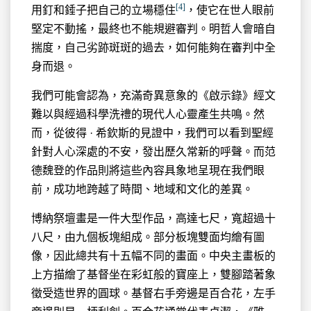
[4]
用釘和錘子把自己的立場穩住
，使它在世人眼前
堅定不動搖，最終也不能規避審判。明哲人會暗自
揣度，自己劣跡斑斑的過去，如何能夠在審判中全
身而退。
我們可能會認為，充滿奇異意象的《啟示錄》經文
難以與經過科學洗禮的現代人心靈產生共鳴。然
而，從彼得 · 希欽斯的見證中，我們可以看到聖經
針對人心深處的不安，發出歷久常新的呼聲。而范
德魏登的作品則將這些內容具象地呈現在我們眼
前，成功地跨越了時間、地域和文化的差異。
博納祭壇畫是一件大型作品，高達七尺，寬超過十
八尺，由九個板塊組成。部分板塊雙面均繪有圖
像，因此總共有十五幅不同的畫面。中央主畫板的
上方描繪了基督坐在彩虹般的寶座上，雙腳踏著象
徵受造世界的圓球。基督右手旁邊是百合花，左手