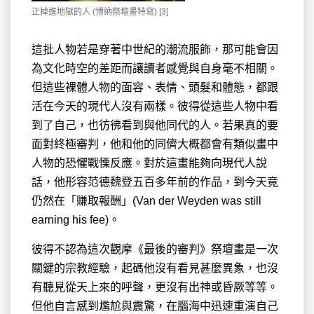
正掉進地獄的人 (博納祭壇畫特寫) [3]
這批人物若是穿著中世紀的潮流服飾，那可能會因
為文化時空的差距而讓讀者感覺與自身毫不相關。
但這些裸體人物的面容、表情、頭髮和體態，都跟
活在今天的現代人沒有兩樣。彼得從這些人物中看
到了自己，也彷彿看到與他同代的人。若果真的要
面對終極審判，他和他的同儕大概都會有類似畫中
人物的恐懼戰慄反應。對於這畫能夠向現代人說
話，他形容范德魏登五百多年前的作品，到今天竟
仍然在「賺取報酬」(Van der Weyden was still
earning his fee)。
彼得不認為這次觀摩《最後的審判》祭壇畫是一次
關鍵的宗教經驗，起碼他沒有看見甚麼異象，也沒
有聽見從天上來的呼聲，更沒有出神或昏厥等等。
但他自言感到尷尬與震驚，在腦海中迅速重演自己