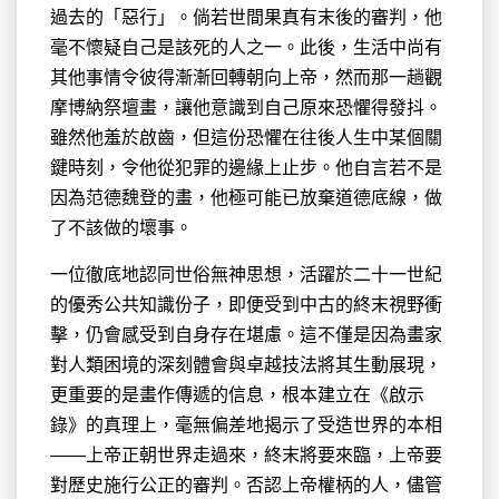
過去的「惡行」。倘若世間果真有末後的審判，他
毫不懷疑自己是該死的人之一。此後，生活中尚有
其他事情令彼得漸漸回轉朝向上帝，然而那一趟觀
摩博納祭壇畫，讓他意識到自己原來恐懼得發抖。
雖然他羞於啟齒，但這份恐懼在往後人生中某個關
鍵時刻，令他從犯罪的邊緣上止步。他自言若不是
因為范德魏登的畫，他極可能已放棄道德底線，做
了不該做的壞事。
一位徹底地認同世俗無神思想，活躍於二十一世紀
的優秀公共知識份子，即便受到中古的終末視野衝
擊，仍會感受到自身存在堪慮。這不僅是因為畫家
對人類困境的深刻體會與卓越技法將其生動展現，
更重要的是畫作傳遞的信息，根本建立在《啟示
錄》的真理上，毫無偏差地揭示了受造世界的本相
——上帝正朝世界走過來，終末將要來臨，上帝要
對歷史施行公正的審判。否認上帝權柄的人，儘管