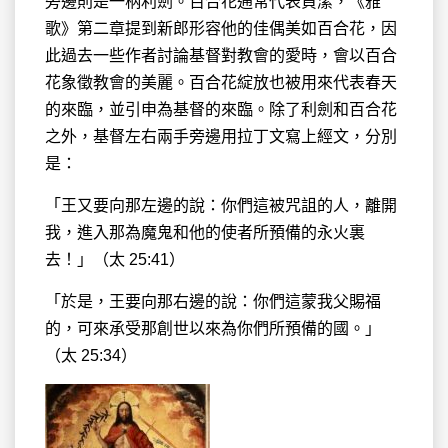
旁邊則是一柄利劍。百合花通常代表貞潔，《雅
歌》第二章提到新郎形容他的佳偶美如百合花，因
此過去一些作者討論基督對教會的愛時，會以百合
花象徵教會的美麗。百合花綻放也被用來代表春天
的來臨，並引申為基督的來臨。除了利劍和百合花
之外，基督左右兩手旁邊用拉丁文寫上經文，分別
是：
「王又要向那左邊的說：你們這被咒詛的人，離開
我，進入那為魔鬼和他的使者所預備的永火裏
去！」（太 25:41）
「於是，王要向那右邊的說：你們這蒙我父賜福
的，可來承受那創世以來為你們所預備的國。」
（太 25:34）