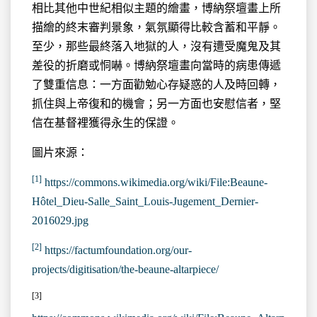
相比其他中世紀相似主題的繪畫，博納祭壇畫上所
描繪的終末審判景象，氣氛顯得比較含蓄和平靜。
至少，那些最終落入地獄的人，沒有遭受魔鬼及其
差役的折磨或恫嚇。博納祭壇畫向當時的病患傳遞
了雙重信息：一方面勸勉心存疑惑的人及時回轉，
抓住與上帝復和的機會；另一方面也安慰信者，堅
信在基督裡獲得永生的保證。
圖片來源：
[1]
https://commons.wikimedia.org/wiki/File:Beaune-
Hôtel_Dieu-Salle_Saint_Louis-Jugement_Dernier-
2016029.jpg
[2]
https://factumfoundation.org/our-
projects/digitisation/the-beaune-altarpiece/
[3]