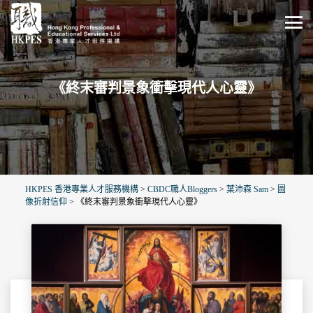
《終末審判景象衝擊現代人心靈》
HKPES 香港專業人才服務機構
>
CBDC職人Bloggers
>
葉沛森 Sam
>
圖
像折射信仰
>
《終末審判景象衝擊現代人心靈》