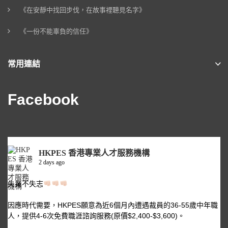
《在安靜中找回步伐，在故事裡聽見名字》
《一份不能辜負的信任》
常用連結
Facebook
HKPES 香港專業人才服務機構
2 days ago
失業不失志
因應時代需要，HKPES願意為近6個月內遭遇裁員的36-55歲中年職
人，提供4-6次免費職涯諮詢服務(原價$2,400-$3,600)。