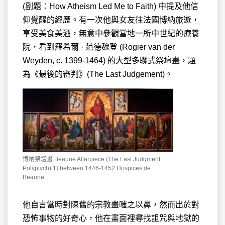
(副題：How Atheism Led Me to Faith) 中提及他信
仰覺醒的經歷。有一次他與女友往法國博納旅遊，
享受美食美酒，無意中參觀當地一所中世紀的療養
院，看到羅希爾 · 范德魏登 (Rogier van der
Weyden, c. 1399-1464) 的大型多聯式祭壇畫，題
為《最後的審判》(The Last Judgement)。
博納祭壇畫 Beaune Altarpiece (The Last Judgment
Polyptych)[1} between 1446-1452 Hospices de
Beaune
他自言當時對陳舊的宗教畫嗤之以鼻，然而出於對
恐怖事物的好奇心，他在畫面裡尋找詛咒與地獄的