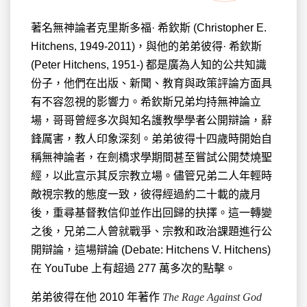
著名無神論者克里斯多福· 希欽斯 (Christopher E.
Hitchens, 1949-2011)，與他的弟弟彼得· 希欽斯
(Peter Hitchens, 1951-) 都是廣為人知的公共知識
份子，他們在出版、新聞、教育與政策評論方面具
有不容忽視的影響力。希欽斯兄弟均持無神論立
場，哥哥曾經多次與知名護教學學者公開辯論，辭
鋒厲害，教人印象深刻。弟弟彼得十四歲時開始自
稱無神論者，在劍橋求學期間甚至嘗試公開焚燒聖
經，以此宣示其反宗教立場。儘管兄弟二人年輕時
敵視宗教的態度一致，彼得經過約二十載的歲月
後，重尋基督教信仰並作出回歸的抉擇。這一轉變
之後，兄弟二人曾就戰爭、宗教和政治課題進行公
開辯論，這場辯論 (Debate: Hitchens V. Hitchens)
在 YouTube 上有超過 277 萬多次的點擊。
弟弟彼得在他 2010 年著作
The Rage Against God