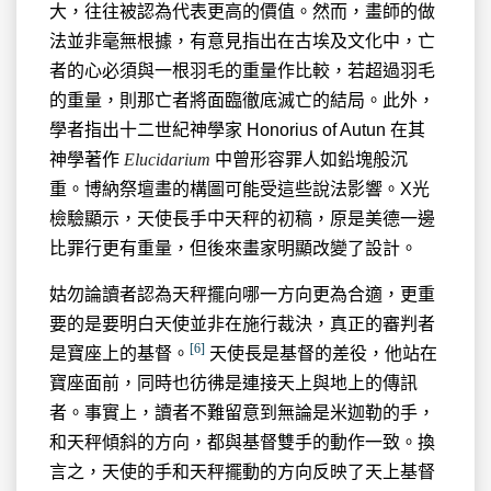
大，往往被認為代表更高的價值。然而，畫師的做
法並非毫無根據，有意見指出在古埃及文化中，亡
者的心必須與一根羽毛的重量作比較，若超過羽毛
的重量，則那亡者將面臨徹底滅亡的結局。此外，
學者指出十二世紀神學家 Honorius of Autun 在其
神學著作
Elucidarium
中曾形容罪人如鉛塊般沉
重。博納祭壇畫的構圖可能受這些說法影響。X光
檢驗顯示，天使長手中天秤的初稿，原是美德一邊
比罪行更有重量，但後來畫家明顯改變了設計。
姑勿論讀者認為天秤擺向哪一方向更為合適，更重
要的是要明白天使並非在施行裁決，真正的審判者
[6]
是寶座上的基督。
天使長是基督的差役，他站在
寶座面前，同時也彷彿是連接天上與地上的傳訊
者。事實上，讀者不難留意到無論是米迦勒的手，
和天秤傾斜的方向，都與基督雙手的動作一致。換
言之，天使的手和天秤擺動的方向反映了天上基督