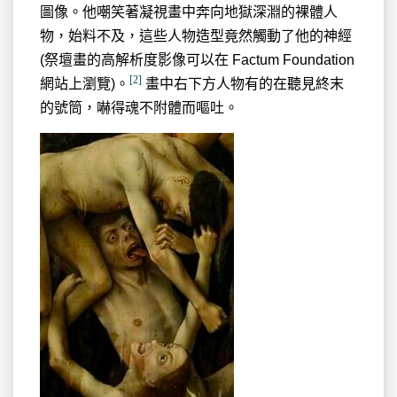
圖像。他嘲笑著凝視畫中奔向地獄深淵的裸體人
物，始料不及，這些人物造型竟然觸動了他的神經
(祭壇畫的高解析度影像可以在 Factum Foundation
[2]
網站上瀏覽)。
畫中右下方人物有的在聽見終末
的號筒，嚇得魂不附體而嘔吐。