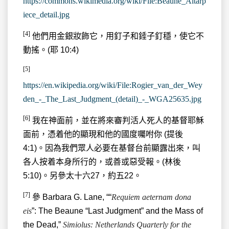
https://commons.wikimedia.org/wiki/File:Beaune_Altarp
iece_detail.jpg
[4]
他們用金銀妝飾它，用釘子和錘子釘穩，使它不
動搖。(耶 10:4)
[5]
https://en.wikipedia.org/wiki/File:Rogier_van_der_Wey
den_-_The_Last_Judgment_(detail)_-_WGA25635.jpg
[6]
我在神面前，並在將來審判活人死人的基督耶穌
面前，憑着他的顯現和他的國度囑咐你 (提後
4:1)。因為我們眾人必要在基督台前顯露出來，叫
各人按着本身所行的，或善或惡受報。(林後
5:10)。另參太十六27，約五22。
[7]
參 Barbara G. Lane, ““
Requiem aeternam dona
eis
”: The Beaune “Last Judgment” and the Mass of
the Dead,”
Simiolus: Netherlands Quarterly for the