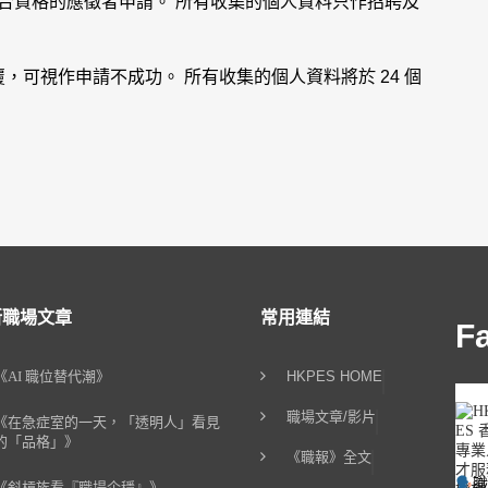
有合資格的應徵者申請。 所有收集的個人資料只作招聘及
可視作申請不成功。 所有收集的個人資料將於 24 個
新職場文章
常用連結
F
《AI 職位替代潮》
HKPES HOME
職場文章/影片
《在急症室的一天，「透明人」看見
的「品格」》
《職報》全文
《斜槓族看『職場企穩』》