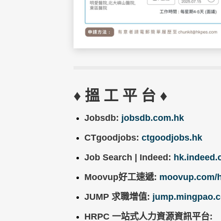
♦ 搵 工 平 台 ♦
Jobsdb:
jobsdb.com.hk
CTgoodjobs:
ctgoodjobs.hk
Job Search | Indeed:
hk.indeed
Moovup好工速遞:
moovup.com/
JUMP 求職增值:
jump.mingpao.
HRPC 一站式人力資源資訊平台: