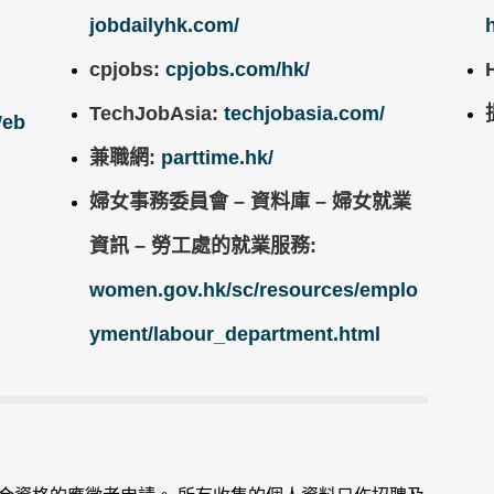
jobdailyhk.com/
cpjobs:
cpjobs.com/hk/
TechJobAsia:
techjobasia.com/
Web
兼職網:
parttime.hk/
婦女事務委員會 – 資料庫 – 婦女就業
資訊 – 勞工處的就業服務:
women.gov.hk/sc/resources/emplo
yment/labour_department.html