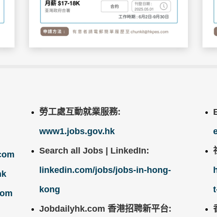
勞工處互動就業服務:
www1.jobs.gov.hk
Search all Jobs | LinkedIn:
.com
linkedin.com/jobs/jobs-in-hong-
hk
kong
com
Jobdailyhk.com 香港招聘新平台: