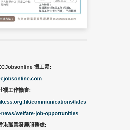
ECJobsonline 搵工易:
ecjobsonline.com
社福工作機會:
hkcss.org.hk/communications/lates
t-news/welfare-job-opportunities
香港職業發展服務處: