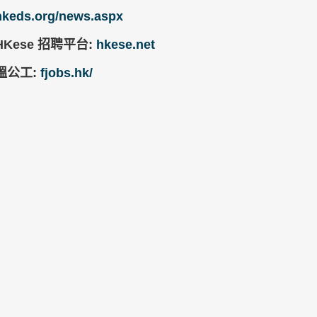
hkeds.org/news.aspx
HKese 招聘平台:
hkese.net
搵公工:
fjobs.hk/