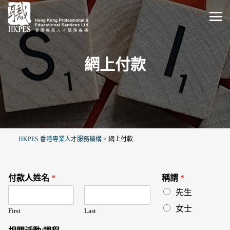
網上付款
HKPES 香港專業人才服務機構
>
網上付款
付款人姓名
*
稱謂
*
先生
女士
First
Last