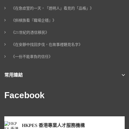
《在急症室的一天，「透明人」看見的「品格」》
《斜槓族看『職場企穩』》
《21世紀的憑信移民》
《在安靜中找回步伐，在故事裡聽見名字》
《一份不能辜負的信任》
常用連結
Facebook
HKPES 香港專業人才服務機構