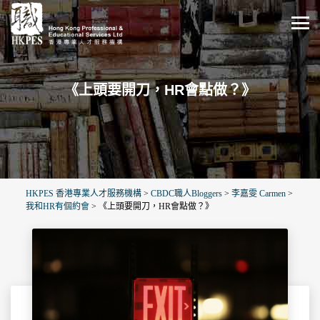
《上頭要開刀，HR會點做？》
HKPES 香港專業人才服務機構
>
CBDC職人Bloggers
>
李嘉雯 Carmen
>
我和HR有個約會
>
《上頭要開刀，HR會點做？》