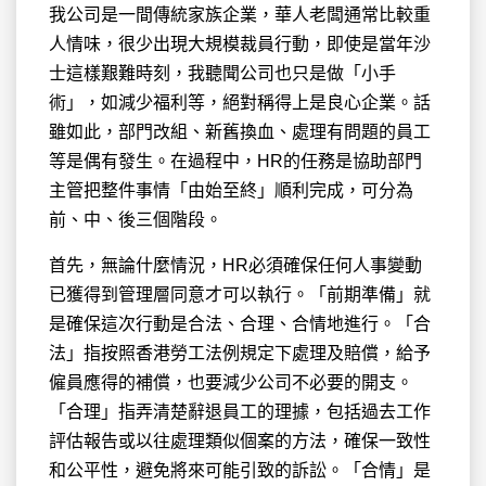
我公司是一間傳統家族企業，華人
老闆通常比較重
人情味，很少出現大規模裁員行動，即使是當年沙
士這樣艱難時刻，我聽聞公司也只是做「小手
術」，如減少福利等，絕對稱得上是良心企業。話
雖如此，部門改組、新舊換血、處理有問題的員工
等是偶有發生。在過程中，HR的任務是協助部門
主管把整件事情「由始至終」順利完成，可分為
前、中、後三個階段。
首先，無論什麼情況，HR必須確保任何人事變動
已獲得到管理層同意才可以執行。「前期準備」就
是確保這次行動是合法、合理、合情地進行。「合
法」指按照香港勞工法例規定下處理及賠償，給予
僱員應得的補償，也要減少公司不必要的開支。
「合理」指弄清楚辭退員工的理據，包括過去工作
評估報告或以往處理類似個案的方法，確保一致性
和公平性，避免將來可能引致的訴訟。「合情」是