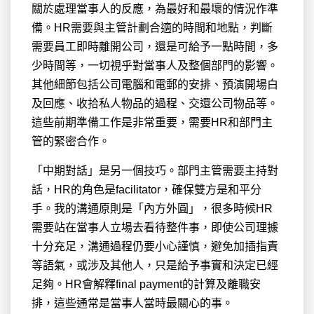
關於處理當事人的反應，為最好和最壞的情況作準
備。HR需要與主管計劃合適的時間和地點，判斷
需要員工即時離開公司，還是可給予一點時間，多
少時間等，一切視乎對當事人及整個部門的影響。
其他細節包括公司電腦和電郵的安排、預演開場白
及回應、收拾私人物品的過程、交還公司物品等。
這些前期準備工作是非常重要，需要HR和部門主
管的緊密合作。
「中期對話」是另一個技巧。部門主管需要主持對
話，HR的角色是facilitator，確保雙方是和平分
手。我的溝通原則是「內方外圓」，很多時候HR
需要站在當事人立場去看待整件事，即使公司理據
十分充足，溝通過程仍要小心謹慎，避免加插指責
等語氣，或涉及其他人，只是給予事實和決定已經
足夠。HR會解釋final payment的計算及離職安
排，這些通常是當事人當時最關心的事。