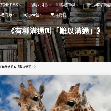
於HKPES
活動 / 消息
職場神學
靈性與精神健
職場資源
同行群體
支持我們
《有種溝通叫「難以溝通」》
《有種溝通叫「難以溝通」》