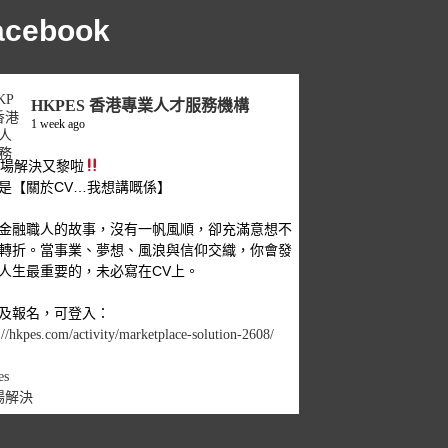
acebook
HKPES 香港專業人才服務機構
1 week ago
職場解決又黎啦
是【關於CV…我想講嘅係】
金融職人的故事，沒有一帆風順，卻充滿意想不
轉折。當事業、夢想、風浪與信仰交織，你會發
人生最重要的，未必寫在CV上。
及報名，可登入：
://hkpes.com/activity/marketplace-solution-2608/
es
場解決