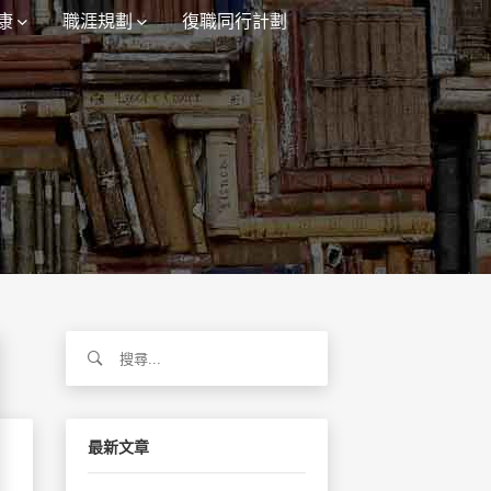
康
職涯規劃
復職同行計劃
搜
尋
關
鍵
字:
最新文章