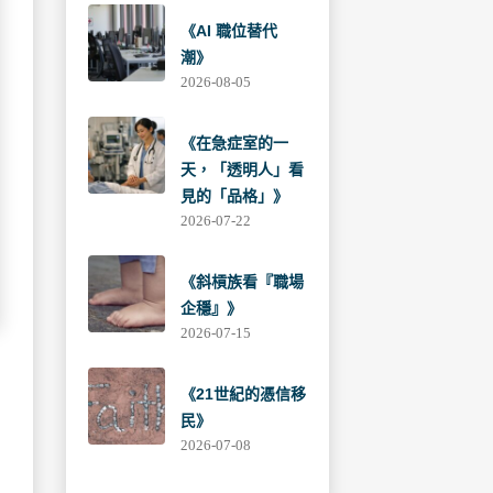
《AI 職位替代
潮》
2026-08-05
《在急症室的一
天，「透明人」看
見的「品格」》
2026-07-22
《斜槓族看『職場
企穩』》
2026-07-15
《21世紀的憑信移
民》
2026-07-08