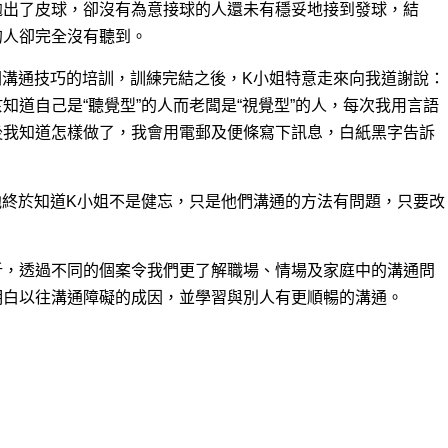
拋出了皮球，卻沒有為意接球的人還未有穩妥地接到發球，結
的人卻完全沒有聽到。
關溝通技巧的培訓，訓練完結之後，K小姐特意走來向我道謝說：
知道自己是“聽覺型”的人而老闆是“視覺型”的人，每次我用言語
後我知道怎樣做了，我會用電郵及便條寫下訊息，白紙黑字告訴
他終於知道K小姐不是健忘，只是他們溝通的方法有問題，只要改
。
析，透過不同的個案令我們更了解職場、情場及家庭中的溝通問
明白以往溝通障礙的成因，並學習與別人有更順暢的溝通。