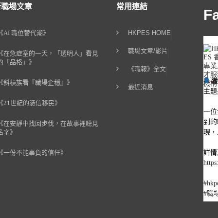
新職場文章
常用連結
F
《AI 職位替代潮》
HKPES HOME
職場文章/影片
《在急症室的一天，「透明人」看見
的「品格」》
《職報》全文
《斜槓族看『職場企穩』》
最近消息
主題
《21世紀的憑信移民》
一位
到的
《在安靜中找回步伐，在故事裡聽見
現，
名字》
詳情
《一份不能辜負的信任》
https
#hkp
#職