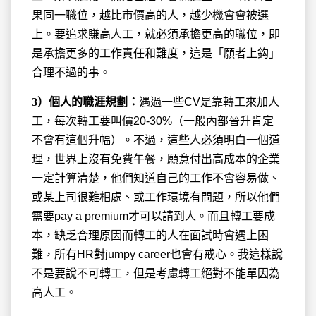
果同一職位，越比市價高的人，越少機會會被選
上。要追求賺高人工，就必須承擔更高的職位，即
是承擔更多的工作責任和難度，這是「願者上鈎」
合理不過的事。
3
）個人的職涯規劃：
遇過一些CV是靠轉工來加人
工，每次轉工要叫價20-30%（一般內部晉升肯定
不會有這個升幅）。不過，這些人必須明白一個道
理，世界上沒有免費午餐，願意付出高成本的企業
一定計算清楚，他們知道自己的工作不會容易做、
或某上司很難相處、或工作環境有問題，所以他們
需要pay a premium才可以請到人。而且轉工要成
本，缺乏合理原因而轉工的人在面試時會遇上困
難，所有HR對jumpy career也會有戒心。我這樣說
不是要說不可轉工，但是考慮轉工絕對不能單因為
高人工。