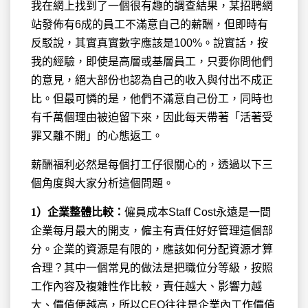
我在網上找到了一個很有趣的調查結果
，某招聘網
站發佈有6成的員工不滿意自己的薪酬，但即時有
反駁說，其實真實數字應該是100%。說實話，按
我的經驗，即使是高層或基層員工，只要你問他們
的意見，絕大部份也認為自己的收入與付出不成正
比。但最可憐的是，他們不滿意自己份工，同時也
有千萬個理由被迫留下來，因此每天帶著「活著受
罪又離不開」的心態返工。
薪酬福利必然是每個打工仔很關心的，透過以下三
個角度與大家分析這個問題。
1
）企業整體比較：
僱員成本Staff Cost永遠是一間
企業每月最大的開支，僱主有責任好好管理這個部
分。企業的資源是有限的，應該如何分配資源才算
合理？其中一個常見的做法是把職位分等級，按照
工作內容及複雜性作比較，責任越大、影響力越
大、價值便越高，所以CEO往往是企業內工作價值