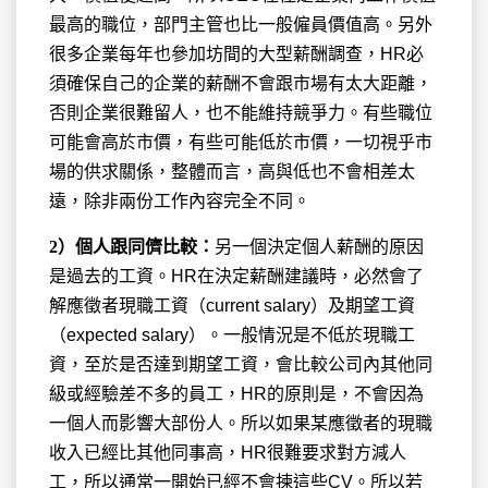
最高的職位，部門主管也比一般僱員價值高。另外
很多企業每年也參加坊間的大型薪酬調查，HR必
須確保自己的企業的薪酬不會跟市場有太大距離，
否則企業很難留人，也不能維持競爭力。有些職位
可能會高於市價，有些可能低於市價，一切視乎市
場的供求關係，整體而言，高與低也不會相差太
遠，除非兩份工作內容完全不同。
2
）個人跟同儕比較：
另一個決定個人薪酬的原因
是過去的工資。HR在決定薪酬建議時，必然會了
解應徵者現職工資（current salary）及期望工資
（expected salary）。一般情況是不低於現職工
資，至於是否達到期望工資，會比較公司內其他同
級或經驗差不多的員工，HR的原則是，不會因為
一個人而影響大部份人。所以如果某應徵者的現職
收入已經比其他同事高，HR很難要求對方減人
工，所以通常一開始已經不會揀這些CV。所以若