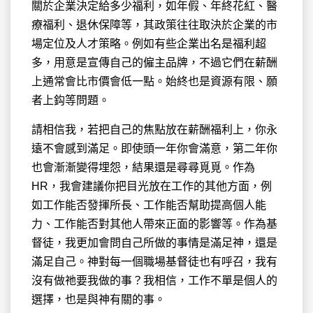
關於企業決定給多少福利，如年假、年終花紅、醫
療福利、退休保障等，其政策往往取決於企業的市
場定位及人才策略。例如有些企業出名是福利超
多，用意是宣傳自己的僱主品牌，不過它們在薪酬
上通常會比市價會低一點。始終也是資源有限、願
者上鈎等問題。
請相信我，若把自己的焦點放在薪酬福利上，你永
遠不會感到滿足。即使頭一年你會滿意，第二年你
也會漸漸變得埋怨，結果還是尋尋覓覓。作為
HR，我會建議你把目光放在工作的其他方面，例
如工作能否發揮所長、工作能否幫助提高個人能
力、工作能否對其他人帶來正面的影響等。作為基
督徒，我更加會問自己所做的事情是滿足神，還是
滿足自己。神對每一個職場基督徒也有呼召，我有
沒有做祂要我做的事？我相信，工作不單是個人的
選擇，也是與神有關的事。