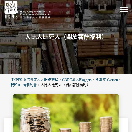
人比人比死人（關於薪酬福利）
HKPES 香港專業人才服務機構
>
CBDC職人Bloggers
>
李嘉雯 Carmen
>
我和HR有個約會
>
人比人比死人（關於薪酬福利）