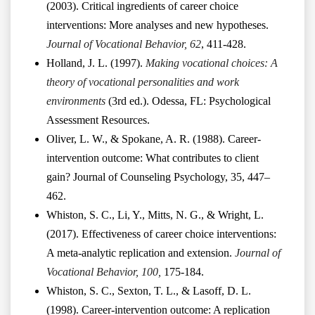
(2003). Critical ingredients of career choice
interventions: More analyses and new hypotheses.
Journal of Vocational Behavior, 62
, 411-428.
Holland, J. L. (1997).
Making vocational choices: A
theory of vocational personalities and work
environments
(3rd ed.). Odessa, FL: Psychological
Assessment Resources.
Oliver, L. W., & Spokane, A. R. (1988). Career-
intervention outcome: What contributes to client
gain? Journal of Counseling Psychology, 35, 447–
462.
Whiston, S. C., Li, Y., Mitts, N. G., & Wright, L.
(2017). Effectiveness of career choice interventions:
A meta-analytic replication and extension.
Journal of
Vocational Behavior, 100,
175-184.
Whiston, S. C., Sexton, T. L., & Lasoff, D. L.
(1998). Career-intervention outcome: A replication