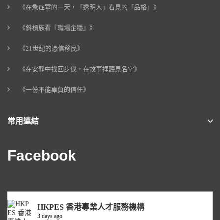
《在急症室的一天，「透明人」看見的「品格」》
《斜槓族看『職場企穩』》
《21世紀的憑信移民》
《在安靜中找回步伐，在故事裡聽見名字》
《一份不能辜負的信任》
常用連結
Facebook
HKPES 香港專業人才服務機構
3 days ago