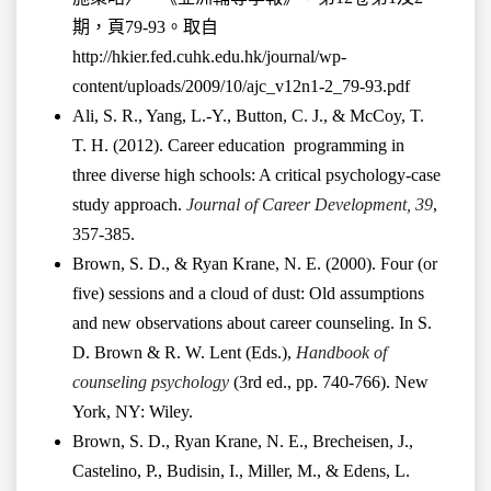
期，頁79-93。取自
http://hkier.fed.cuhk.edu.hk/journal/wp-
content/uploads/2009/10/ajc_v12n1-2_79-93.pdf
Ali, S. R., Yang, L.-Y., Button, C. J., & McCoy, T.
T. H. (2012). Career education programming in
three diverse high schools: A critical psychology-case
study approach.
Journal of Career Development, 39
,
357-385.
Brown, S. D., & Ryan Krane, N. E. (2000). Four (or
five) sessions and a cloud of dust: Old assumptions
and new observations about career counseling. In S.
D. Brown & R. W. Lent (Eds.),
Handbook of
counseling psychology
(3rd ed., pp. 740-766). New
York, NY: Wiley.
Brown, S. D., Ryan Krane, N. E., Brecheisen, J.,
Castelino, P., Budisin, I., Miller, M., & Edens, L.