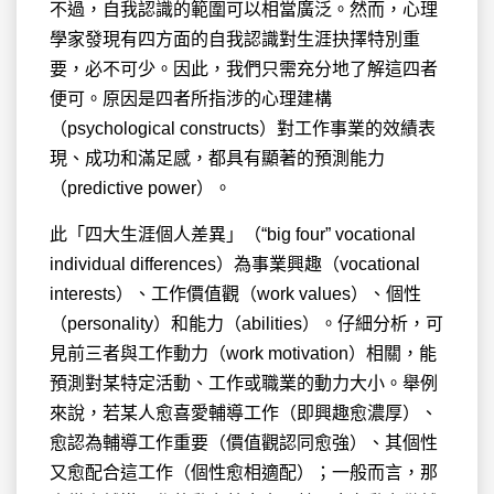
不過，自我認識的範圍可以相當廣泛。然而，心理
學家發現有四方面的自我認識對生涯抉擇特別重
要，必不可少。因此，我們只需充分地了解這四者
便可。原因是四者所指涉的心理建構
（psychological constructs）對工作事業的效績表
現、成功和滿足感，都具有顯著的預測能力
（predictive power）。
此「四大生涯個人差異」（“big four” vocational
individual differences）為事業興趣（vocational
interests）、工作價值觀（work values）、個性
（personality）和能力（abilities）。仔細分析，可
見前三者與工作動力（work motivation）相關，能
預測對某特定活動、工作或職業的動力大小。舉例
來說，若某人愈喜愛輔導工作（即興趣愈濃厚）、
愈認為輔導工作重要（價值觀認同愈強）、其個性
又愈配合這工作（個性愈相適配）；一般而言，那