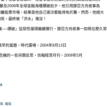
融風暴及2008年全球金融海嘯爆破前夕，他引用挪亞方舟故事為
撤離股票市場，結果是他自己兩次都能倖免於難，然而，他絕大
到底，最終被「洪水」淹沒！
奮──爆破」這惡性循環繼續運行，挪亞方舟故事一如既往歷久常
早的當選，時代廣場，2004年8月13日
危機的一些另類反思，信報經濟月刊，2009年5月
9
文章
,
職場