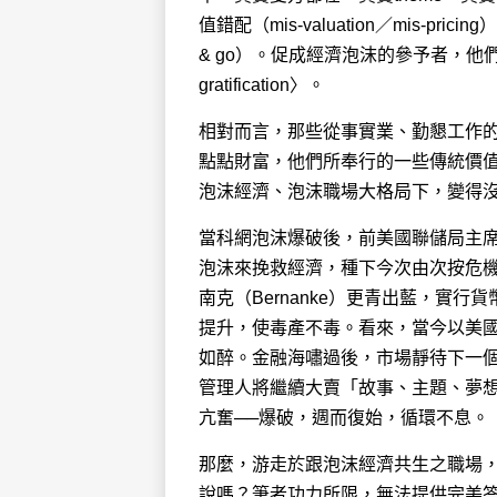
值錯配（mis-valuation／mis-pri
& go）。促成經濟泡沫的參予者，他們
gratification〉。
相對而言，那些從事實業、勤懇工作
點點財富，他們所奉行的一些傳統價值如勤勞、
泡沫經濟、泡沫職場大格局下，變得
當科網泡沫爆破後，前美國聯儲局主席格
泡沫來挽救經濟，種下今次由次按危
南克（Bernanke）更青出藍，實
提升，使毒產不毒。看來，當今以美國
如醉。金融海嘯過後，市場靜待下一
管理人將繼續大賣「故事、主題、夢想」（s
亢奮──爆破，週而復始，循環不息。
那麼，游走於跟泡沫經濟共生之職場
說嗎？筆者功力所限，無法提供完美