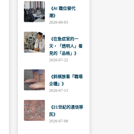
《AI 職位替代
潮》
2026-08-05
《在急症室的一
天，「透明人」看
見的「品格」》
2026-07-22
《斜槓族看『職場
企穩』》
2026-07-15
《21世紀的憑信移
民》
2026-07-08