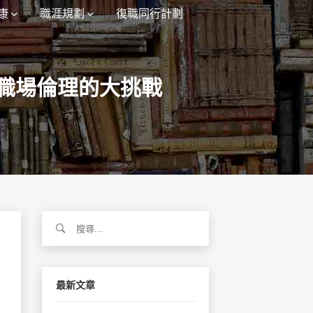
康
職涯規劃
復職同行計劃
職場倫理的大挑戰
搜
尋
關
鍵
字:
最新文章