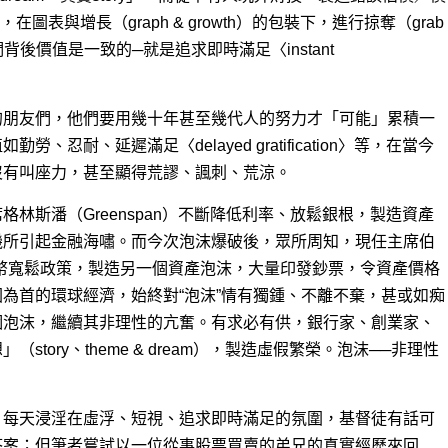
cing），在圖表與增長（graph & growth）的包裝下，進行掠奪（grab
背後價值是一致的─就是追求即時滿足〈instant
的朋友們，他們要用幾十年甚至幾代人的努力才「可能」累積一
忍耐、延遲滿足〈delayed gratification〉等，在當今
沒有叫座力，甚至顯得荒謬、諷刺、荒涼。
林斯潘（Greenspan）不斷降低利率、放鬆銀根，製造資產
機所引起金融海嘯。而今次泡沫爆破後，眾所周知，現任主席伯
行貨幣寬鬆政策，製造另一個資產泡沫，大量印發鈔票，令資產價格
為首的環球經濟，始終對“泡沫”情有獨鍾、不離不棄，甚或如痴
個泡沫，繼續其非理性的亢奮。有求必有供，銀行家、創業家、
tory、theme & dream），製造虛假繁榮。泡沫──非理性
，每天浸淫在虛浮、短視、追求即時滿足的氛圍，基督徒有話可
答案；但筆者嘗試以一位從事股票買賣的弟兄的真實經歷來回