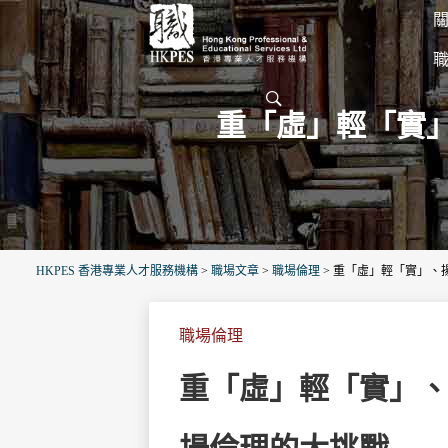
關
重「虛」輕「實
HKPES 香港專業人才服務機構
>
職場文章
>
職場倫理
>
重「虛」輕「實」、
職場倫理
重「虛」輕「實」、