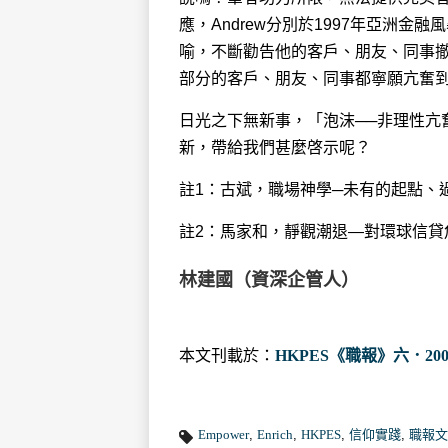
應，Andrew分別於1997年亞洲金
喻，不斷勸告他的客戶、朋友、同事
部分的客戶、朋友、同事都寧願亢奮
日光之下無新事，「泡沫──非理性亢
新，帶給我們甚麼啓示呢？
註1：古斌，職場神學─未有的起點、過
註2：馬家和，靜觀潮退—對環球信貸
林建國（資深企管人）
本文刊載於：
HKPES《職報》六．200
Empower
,
Enrich
,
HKPES
,
信仰實踐
,
職報