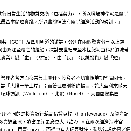
進行日常生活的物質交換〈包括勞力〉，所以職場神學
就是關乎
是最基本倫理實踐，所以舊約律法有關乎經濟活動的規訓。」
徒團契（GCF）及四川明道的邀請，分別在兩個聚會分享以上題
on)由興起至覆亡的經過，探討去世紀末至本世紀初由科網泡沫帶
〈實業〉變「虛」〈財技〉、由「長」〈長線投資〉變「短」
。
、管理者各方面都當負上責任。投資者不切實際地期望高回報，
可謂「大撈一筆上岸」；而管理層則粉飾帳目、誇大盈利來瞞天
通訊（Worldcom）、北電（Nortel）、美國國際集團
不同的是投資銀行藉高借貸貢桿〈high leverage〉及資產証
on〉將有毒債券賣遍全球，遺害更深更廣更大〈註2〉。在兩次經濟泡沫當
dream、買賣story」，而從中有人玩弄財技，製造錯誤估價／價