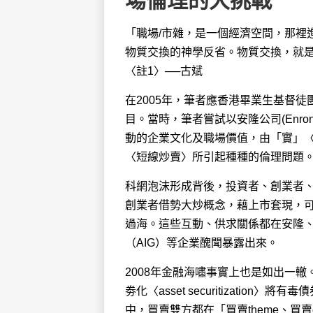
場倫理的大挑戰
「職場/市雜，是一個經濟空間，那裡
物質交換的神學反省。物質交換，就
〈註1〉──古斌
在2005年，筆者應香港畢業生基督
目。當時，筆者嘗試以安隆公司(Enr
動的企業文化及職場價值，由「實」
〈短線炒賣〉所引起種種的倫理問題
科網泡沫形成背後，投資者、創業者
創業者借勢大炒概念，藉上市套現，
過海。這些互動、供求關係都在安隆、環球
（AIG）等企業醜聞暴露出來。
2008年金融海嘯事實上也是如出一轍。所
劵化〈asset securitizati
中，買賣雙方都在「買賣theme、買賣