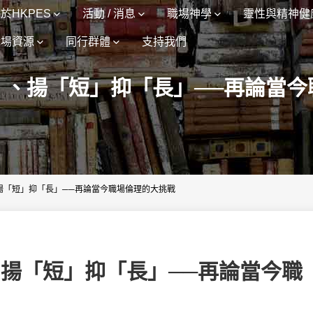
於HKPES
活動 / 消息
職場神學
靈性與精神健
職場資源
同行群體
支持我們
」、揚「短」抑「長」──再論當今
揚「短」抑「長」──再論當今職場倫理的大挑戰
揚「短」抑「長」──再論當今職