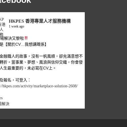
HKPES 香港專業人才服務機構
1 week ago
職場解決又黎啦
是【關於CV…我想講嘅係】
金融職人的故事，沒有一帆風順，卻充滿意想不
轉折。當事業、夢想、風浪與信仰交織，你會發
人生最重要的，未必寫在CV上。
及報名，可登入：
://hkpes.com/activity/marketplace-solution-2608/
es
場解決
1
View on Facebook