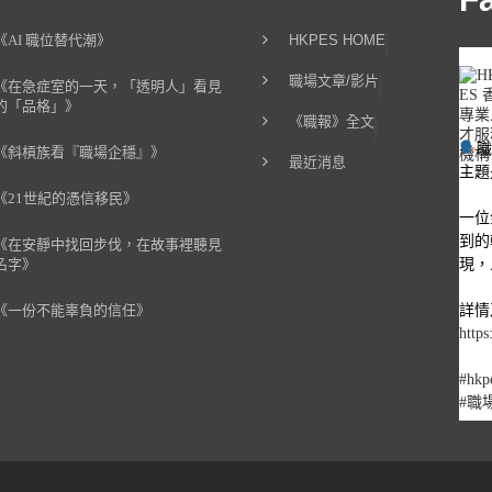
《AI 職位替代潮》
HKPES HOME
職場文章/影片
《在急症室的一天，「透明人」看見
的「品格」》
《職報》全文
《斜槓族看『職場企穩』》
最近消息
主題
《21世紀的憑信移民》
一位
到的
《在安靜中找回步伐，在故事裡聽見
現，
名字》
詳情
《一份不能辜負的信任》
https
#hkp
#職
1