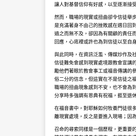
讓人對基督信仰有好感，以至逐漸接
然而，職場的現實或扭曲卻令信徒舉步
是充滿著身不由己的挫敗感在週日回
過之而無不及，卻因為有關顧的責任
回應，心底裡或許也為到信徒以至自
與此同時，在資訊泛濫、傳媒炒作及
信徒難免會感到現實處境跟教會宣講
勵他們著眼於教會事工或福音傳講的
俗二分的信念，但這實在不是信徒之
職場的扭曲現象感到不安，也不會為
分享時多強調有恩典有祝福，捱至退
在福音書中，對耶穌如何牧養門徒很
離現實處境，反之是要進入現場；因
召命的尋索同樣是一個歷程，更重要