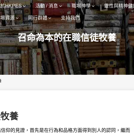
於HKPES
活動 / 消息
職場神學
靈性與精神健
職場資源
同行群體
支持我們
召命為本的在職信徒牧養
養
徒牧養
出信仰的見證，首先是在行為和品格方面
得到別人的認同，繼而