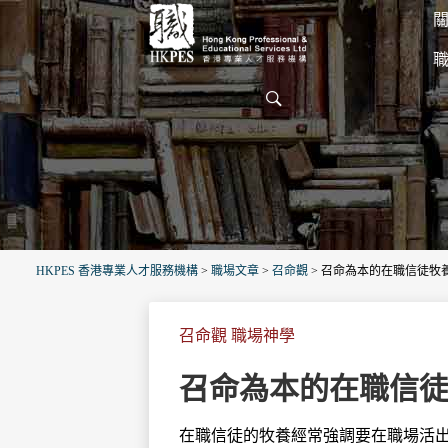
關
HKPES 香港專業人才服務機構
>
職場文章
>
召命觀
>
召命為本的在職信徒牧
召命觀 職場神學
召命為本的在職信
在職信徒的牧養經常強調要在職場活