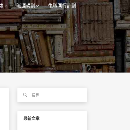
康
職涯規劃
復職同行計劃
搜
尋
關
鍵
字:
最新文章