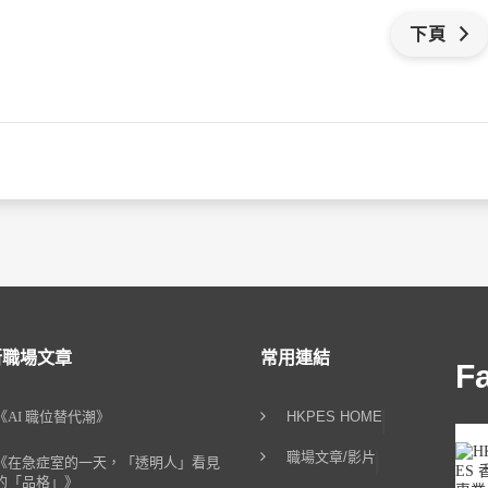
下頁
新職場文章
常用連結
F
《AI 職位替代潮》
HKPES HOME
職場文章/影片
《在急症室的一天，「透明人」看見
的「品格」》