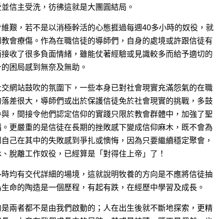
受並信主受洗，彷彿這就是大團圓結局。
維艱，若不是以消極幹活的心態捱過每週40多小時的奴役，就
到教會療傷。作為在職信徒的導師們，自身的處境或許跟信徒有
而接收了很多負面情緒，雖能仗著經驗或見識較多而給予適切的
身的困局感到無奈及無助。
社交網站鼓吹的氛圍下，一些本身已對社會現實充滿怨氣的在職
的落差很大，導師們或出於保護信徒免於社會現實的挑戰，多鼓
參與，間接令他們認定信仰的實踐只限於教會群體中，加強了聖
福。更嚴重的是信徒在長期的挫敗感下變成信仰麻木，既不會為
到自己在其中的失敗感到爭扎或懊悔，因為只要繼續穩定聚會，
休、脫離工作奴役，已經算是「對得住上帝」了！
多時均有交代詳細的場境，這就說明牧養的方向是不應將信徒抽
為生命的陶造是一個歷程，有起有跌，在經歷中學習及成長。
的是兩者都不是由我們啟動的；人在出生後就不斷地探索，更精