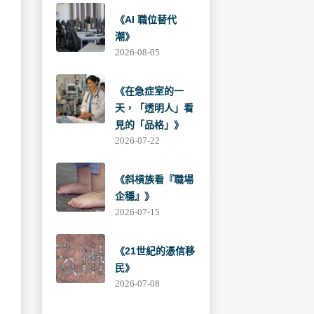
《AI 職位替代
潮》
2026-08-05
《在急症室的一
天，「透明人」看
見的「品格」》
2026-07-22
《斜槓族看『職場
企穩』》
2026-07-15
《21世紀的憑信移
民》
2026-07-08