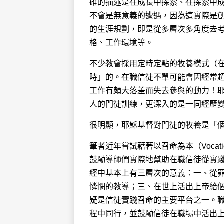
確的描述是在成長中探索、在探索中
不會是無意義的遭遇，因為這實際是
的生涯規劃，即是從多層次多角度去
格、工作環境等。
不少教會採用定時定點的牧養模式（
時」的。在職信徒不單可能會因經常
工作有頗大落差而失去參與的動力！耶
人的門徒訓練，更深入的是一同經歷變
很明顯，耶穌基督對門徒的牧養是「
筆者近年嘗試藉著以召命為本（Vocatio
鼓勵導師們實際地幫助在職信徒從實
經中基本上有三層次的意義：一、從罪
憐憫的教導；三、在世上活出上帝給
疑是信徒實踐召命的主要平台之一。
程中同行，並鼓勵信徒在職場中活出