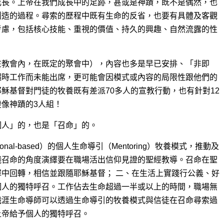
成長。上帝在我們成長中的足跡，甚或是神蹟，既不是偶然，也
創造的過程。尋索的歷程中既有生命的反省，也要有具體及客觀
考慮，包括核心技能、重視的價值、持久的興趣、自然流露的性
在教會內，在既定的聚會中），內容也多是早已安排、「非即
超時工作而未能出席，更可能會因模式或內容的局限性跟他們的
穌基督對門徒的牧養既有差派70多人的宣教行動，也有針對12
像神蹟的3人組！
個人」的，也是「召命」的。
nal-based）的個人生命導引（Mentoring）牧養模式，推動及
踐召命的角度演繹要在職場活出信仰見證的聖經教導。召命在聖
中回轉，相信並跟隨耶穌基督； 二、在生活上實踐行公義、好
個人的獨特呼召。工作佔去生命超過一半或以上的時間，職場無
職涯生命導師可以透過生命導引的牧養模式與信徒在召命尋索過
上帝給予個人的獨特呼召。