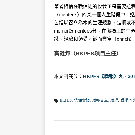
筆者相信在職信徒的牧養正是需要這種
（mentees）的某一個人生階段中
包括以召命為本的生涯規劃、定期或
mentor跟mentees分享在職場
識、經驗和領受，從而豐富（enrich）
高銓邦（HKPES項目主任）
本文刊載於：
HKPES《職報》九．201
HKPES
,
信仰實踐
,
職報文章
,
職場
,
職場門