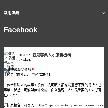
常用連結
Facebook
HKPES 香港專業人才服務機構
1 week ago
職場解決又黎啦
主題是【關於CV…我想講嘅係】
一位金融職人的故事，沒有一帆風順，卻充滿意想不到的轉折。當
事業、夢想、風浪與信仰交織，你會發現，人生最重要的，未必寫
在CV上。
詳情及報名，可登入：
https://hkpes.com/activity/marketplace-solution-