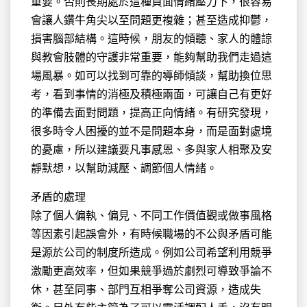
重要。否則長期處於這種負面情緒壓力下，很容易
會讓人鑽牛角尖以至問題更複雜；甚至造成抑鬱，
損害腦部結構。這時候，朋友的傾聽、家人的體諒
與教會肢體的守護非常重要，能夠幫助我們走過這
場風暴。如可以找到可靠的導師傾談，幫助換位思
考，看到事情的消極及積極兩面，可讓自己有更好
的準備去面對問題，提高正向情緒。有研究發現，
很多時令人困擾的並不是問題本身，而是面對處境
的憂慮，所以建議要凡事感恩、多與家人相聚及安
靜默想，以幫助減壓、調節個人情緒。
矛盾的處理
除了個人偏執、偏見、不同工作價值觀或做事風格
等因素引起誤會外，有時候職場的不公與矛盾可能
是源於公司的制度所造成。例如公司希望利用競爭
激勵更高效率，但如果競爭過於劇烈可導致爭論不
休，甚至同事、部門互相爭奪公司資源，造成失