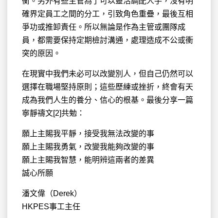
衡。另外有些主管為了可以靈活調配人手，沒有明
確界定員工之間的分工，引致角色重疊，最後互相
爭功或推卸責任。所以無論是作為主管或團隊成
員，都需要保持定期檢討溝通，處理造成不公或衝
突的原因。
在現實中我們未必可以改變別人，但自己仍然可以
選擇在職場堅持原則；這些歷練或挫折，終會有天
成為我們人生的養分、信心的根基。最後分享一篇
寧靜禱文[2]共勉：
願上主賜我平靜，接受我無法改變的事
願上主賜我勇氣，改變我能夠改變的事
願上主賜我智慧，能明辨這兩者的差異
誠心所願
潘文偉（Derek）
HKPES事工主任