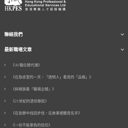
聯絡我們
最新職場文章
《AI 職位替代潮》
《在急症室的一天，「透明人」看見的「品格」》
《斜槓族看『職場企穩』》
《21世紀的憑信移民》
《在安靜中找回步伐，在故事裡聽見名字》
《一份不能辜負的信任》