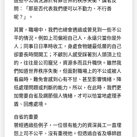
這些不公情況源於有罪世界的秩序失衡，講者反
問：「那是否代表我們便可以不勤力、不行善
呢？」。
其實，職場中，我們也總會遇過或曾見到一些不公
平的情況。例如上司偏袒自己人，永遠只當你是外
人；同事日日準時收工，身處食物鏈最低層的自己
卻要長時間開工；不顧別人感受踩著別人頭頂上位
的，往往是公司竉兒，資源多而且升職快。雖然我
們知道世界秩序失衡，但面對職場上的不公或被人
看扁時，難免會感到心有不甘、甚至影響情緒，降
低處理問題或判斷的能力。所以，在此時，我們更
加需要自省及調節個人情緒，才可以恰當地處理矛
盾、回應處境。
自省的重要
曾經遇過些例子，一位很有能力的資深員工一直埋
怨上司不公平、沒有重視他。但透過自省及導師啟