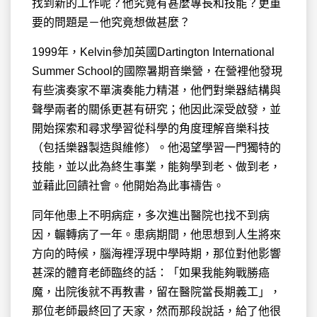
找到新的工作呢？他究竟有甚麼專長和技能？更重
要的問題是－他究竟想做甚麼？
1999年，Kelvin參加英國Dartington International
Summer School的國際暑期音樂營，在營裡他發現
有些演奏家不單演奏能力精湛，他們對樂器結構與
聲學兩者的關係更甚有研究；他因此深受啟發，並
開始探索和尋求學習從科學的角度理解音樂科技
（包括樂器製造與維修）。他渴望學習一門獨特的
技能，並以此為終生事業，能夠學到老、做到老，
並藉此回饋社會。他開始為此事禱告。
同年他患上不明病症，多次進出醫院也找不到病
因，輾轉病了一年。患病期間，他思想到人生將來
方向的時候，腦海裡浮現中學時期，那位對他影響
甚深的體育老師臨终的話：「如果我能夠戰勝癌
魔，出院後就不再教書，留在醫院當長期義工」，
那位老師最終回了天家，然而那段說話，給了他很