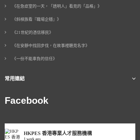
《在急症室的一天，「透明人」看見的「品格」》
《斜槓族看『職場企穩』》
《21世紀的憑信移民》
《在安靜中找回步伐，在故事裡聽見名字》
《一份不能辜負的信任》
常用連結
Facebook
HKPES 香港專業人才服務機構
1 week ago