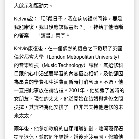
大啟示和驅動力。
Kelvin說：「那段日子，我在病房裡求問神，要是
我能康復，我日後應該做甚麼？」，神給了他清晰
的答案──「讀書」兩字。
Kelvin康復後，在一個偶然的機會之下發現了英國
倫敦都會大學（London Metropolitan University）
的音樂科技（Music Technology）課程，其選修科
目跟他心中渴望要學習的內容極為相近，及後卻因
為昂貴的學費和生活費而暫時打消念頭。不過，他
一直把此事放在禱告裡。2001年，他認識了當時的
女朋友、現在的太太，他遂開始在結婚與進修之間
抉擇，其實神為他安排了一位非常支持他進修的未
來太太。
兩年後，他參加政府的自願離職計劃，離開環保署
提早退休，並於同年結婚，婚後赴笈英國，修讀他