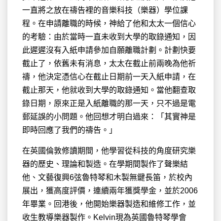
一直將之放在禱告裡的音樂科技（樂器）學位課
程。在申請離職的時候，神給了他和太太一個信心
的考驗：由於當時一直未收到大學的取錄通知，因
此遲遲沒有入紙申請參加自願離職計劃。計劃快要
截止了，依舊未有消息，太太在截止前兩晚為他祈
禱，他決定憑信心在截止日期前一天入紙申請，在
截止那天，他就收到大學的取錄通知。當他翻查取
錄日期，原來正是入紙離職的那一天，只不過是電
郵延誤的小問題。他回想才明白過來：「其實神是
即時回應了我們的禱告。」
在英國倫敦修讀期間，他學習從科技的角度研究樂
器的歷史、理論和製造。在學期間製作了聲樂結
他、文藝復興6弦魯特琴和木製無鍵長笛，於校內
展出，獲高度評價，連續兩年獲獎學金，並於2006
年畢業。回港後，他開始樂器製造和維修工作，並
收生教導樂器製作。Kelvin現為英國魯特琴學會