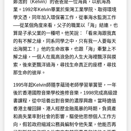
鄭浩鈞（Kelvin）的爸爸是一位海員，以航海為
業。1992年Kelvin畢業於柴灣工業學院、取得
環境
學文憑，同年加入環保署工作，從事海水監測工作
──從某個角度來看，父子的職業以「海」結連，也
算是子承父業的一種吧。他笑說：「看來海跟我真
的有不解之緣，同系同學之中，只有我一人要每天
出海開工！」他的生命故事，也跟「海」牽繫上不
解之緣，一個人在風高浪急的人生大海裡飄浮與摸
索，後來更飄洋過海，尋找生命真正的座標，尋找
那生命的彼岸。
1995年起Kelvin師隨李蘊琦老師學習單簧管，一年
後於香港國際音樂學校進修音樂，1998完成高級證
書課程，從中培養出對音樂的濃厚興趣。當時適值
香港主權回歸、港人經歷金融風暴的時期，負資產
和高失業率對社會的影響，驅使他思想個人工作方
向，假若政府縮減公務員編制令他失業，他能否再