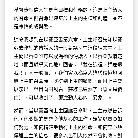
基督徒相信人生是有目標和任務的，這是上主給人
的召命。但召命是建基於上主的主權和創造，並不
是事情的成與敗。
這令我想到在以賽亞書第六章，上主呼召先知以賽
亞去作衪的傳話人的一段對話。在這段經文中，上
主問以賽亞誰可以成為衪的傳話人，以賽亞就清楚
地（而且近乎天真地）回答：「我在這裡，請差遣
我！」。一般而言，我們會以為當人這樣積極地回
應上主的召命時，就得到上主的勉勵，而且上主會
展示出「舉目向田觀看，莊稼已經熟了（原文是發
白），可以收割了」那激動人心的「異象」。
然而，當以賽亞向上主回應召命時，上主竟然告訴
他，他要做的是會令他灰心的工作，無論以賽亞如
何努力，如何精確地執行上主的召命，如何忠心地
傳達上主的信息，很多以色列人依然不會悔改。對