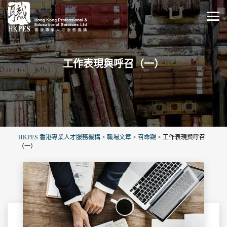
工作表現與呼召（一）
HKPES 香港專業人才服務機構
>
職場文章
>
召命觀
>
工作表現與呼召
（一）