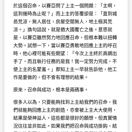
於這個召命，以賽亞問了上主一個問題：「主啊，
這到幾時為止呢？」而上主的答覆卻是：「直到城
邑荒涼，無人居住，房屋空閒無人，地土極其荒
涼。」換句話說，就是猶大國覆亡之後。意思就
是，以賽亞雖然努力地回應召命，但根本難以扭轉
大勢。試想一下，當以賽亞勇敢地回應上主的呼召
時，他心裡可能有些期望：「今次上主終於高調出
手了，而且執行任務的是我！我一定努力完成，不
使上主的名蒙羞。」那知上主一早就告訴他，他工
作是要做的，但不會有理想的結果。
原來，召命與成功，根本是兩碼事。
很多人以為，只要能夠找到上主給我們的召命，我
們就能夠回應上主的創造，亦會被上主大大使用，
結果是榮神益人。這些都是很好的願想，但真實情
況往往並非如此。如果我們把召命與成功掛鈎，結