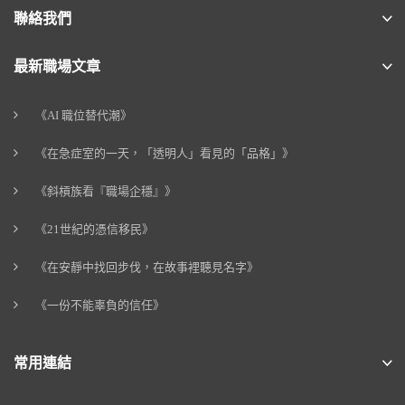
聯絡我們
最新職場文章
《AI 職位替代潮》
《在急症室的一天，「透明人」看見的「品格」》
《斜槓族看『職場企穩』》
《21世紀的憑信移民》
《在安靜中找回步伐，在故事裡聽見名字》
《一份不能辜負的信任》
常用連結