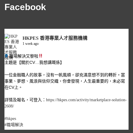
Facebook
HKPES 香港專業人才服務機構
1 week ago
職場解決又黎啦
主題是【關於CV…我想講嘅係】
一位金融職人的故事，沒有一帆風順，卻充滿意想不到的轉折。當
事業、夢想、風浪與信仰交織，你會發現，人生最重要的，未必寫
在CV上。
詳情及報名，可登入：
https://hkpes.com/activity/marketplace-solution-
2608/
#hkpes
#職場解決