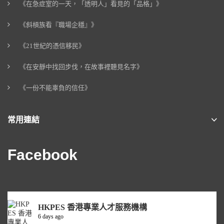
《在急症室的一天，「透明人」看見的「品格」》
《斜槓族看『職場企穩』》
《21世紀的憑信移民》
《在安靜中找回步伐，在故事裡聽見名字》
《一份不能辜負的信任》
常用連結
Facebook
HKPES 香港專業人才服務機構
6 days ago