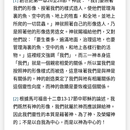
[1]
創世記第一章26至28節。神說：「我們要照著
我們的形像、按著我們的樣式造人，使他們管理海
裏的魚、空中的鳥、地上的牲畜，和全地，並地上
所爬的一切昆蟲。」神就照著自己的形像造人，乃
是照著他的形像造男造女。神就賜福給他們，又對
他們說：「要生養多，遍滿地面，治理這地，也要
管理海裏的魚、空中的鳥，和地上各樣行動的活
物。」這裡經文強調「我們」，而三一神本身這
「我們」就是一個親密相愛的關係，所以當我們是
按照神的形像樣式而被造，這意味著我們是與神是
有關係的。神的創造奠定了我們與祂有相屬關係的
這個靈性向度，而神的救贖是要恢複這個關係。
[2]
根據馬可福音十二章13-17節中耶穌的論述，我
們既然有神的形像，我們就屬於神而應該歸給神。
因此我們靈性的本質是藉著神、為了神、及榮耀神
的；不是以自我為中心，而是以神為中心的！