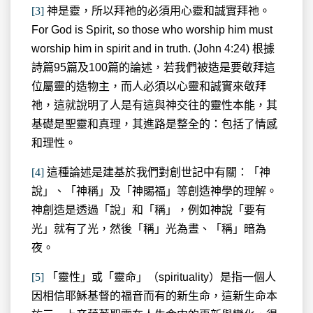
[3]
神是靈，所以拜祂的必須用心靈和誠實拜祂。
For God is Spirit, so those who worship him must
worship him in spirit and in truth. (John 4:24) 根據
詩篇95篇及100篇的論述，若我們被造是要敬拜這
位屬靈的造物主，而人必須以心靈和誠實來敬拜
祂，這就說明了人是有這與神交往的靈性本能，其
基礎是聖靈和真理，其進路是整全的：包括了情感
和理性。
[4]
這種論述是建基於我們對創世記中有關：「神
說」、「神稱」及「神賜福」等創造神學的理解。
神創造是透過「說」和「稱」，例如神說「要有
光」就有了光，然後「稱」光為晝、「稱」暗為
夜。
[5]
「靈性」或「靈命」（spirituality）是指一個人
因相信耶穌基督的福音而有的新生命，這新生命本