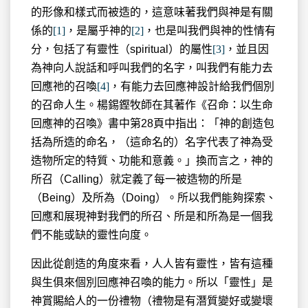
的形像和樣式而被造的，這意味著我們與神是有關
係的
[1]
，是屬乎神的
[2]
，也是叫我們與神的性情有
分，包括了有靈性（spiritual）的屬性
[3]
，並且因
為神向人說話和呼叫我們的名字，叫我們有能力去
回應祂的召喚
[4]
，有能力去回應神設計給我們個別
的召命人生。楊錫鏗牧師在其著作《召命：以生命
回應神的召喚》書中第28頁中指出：「神的創造包
括為所造的命名，（這命名的）名字代表了神為受
造物所定的特質、功能和意義。」換而言之，神的
所召（Calling）就定義了每一被造物的所是
（Being）及所為（Doing）。所以我們能夠探索、
回應和展現神對我們的所召、所是和所為是一個我
們不能或缺的靈性向度。
因此從創造的角度來看，人人皆有靈性，皆有這種
與生俱來個別回應神召喚的能力。所以「靈性」是
神賞賜給人的一份禮物（禮物是有潛質變好或變壞