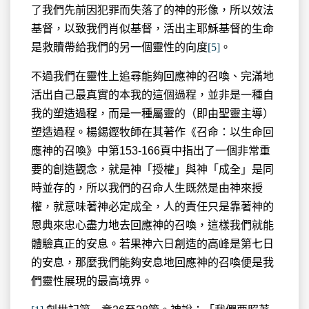
了我們先前因犯罪而失落了的神的形像，所以效法
基督，以致我們肖似基督，活出主耶穌基督的生命
是救贖帶給我們的另一個靈性的向度
[5]
。
不過我們在靈性上追尋能夠回應神的召喚、完滿地
活出自己最真實的本我的這個過程，並非是一種自
我的塑造過程，而是一種屬靈的（即由聖靈主導）
塑造過程。楊錫鏗牧師在其著作《召命：以生命回
應神的召喚》中第153-166頁中指出了一個非常重
要的創造觀念，就是神「授權」與神「成全」是同
時並存的，所以我們的召命人生既然是由神來授
權，就意味著神必定成全，人的責任只是靠著神的
恩典來忠心盡力地去回應神的召喚，這樣我們就能
體驗真正的安息。若果神六日創造的高峰是第七日
的安息，那麼我們能夠安息地回應神的召喚便是我
們靈性展現的最高境界。