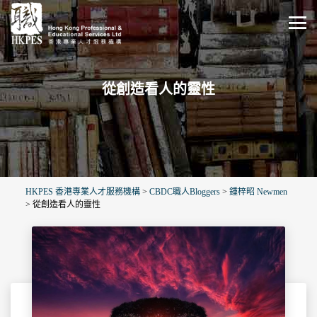
從創造看人的靈性
HKPES 香港專業人才服務機構
>
CBDC職人Bloggers
>
鍾梓昭 Newmen
>
從創造看人的靈性