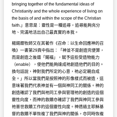
bringing together of the fundamental ideas of
Christianity and the whole experience of living on
the basis of and within the scope of the Christian
faith.」意思是：靈性是一種追尋，追尋能夠充分
地、完滿地活出自己最真實的本我。
楊錫鏗牧師又在其著作《召命：以生命回應神的召
喚》一書第29頁中指出：「神並不是創造完便算，
而是創造之後還「賜福」，賦予這些受造物能力
（enable），使他們能夠達成祂創造他們的目的。
換句話說，神對我們所定的心意，祂必定親自成
全。」所以當我們是按照神的形像樣式而被造，這
意味著我們代表神並有一個與神同工的關係。神的
創造確認了我們與祂同工參與管理祂的創造的這個
靈性向度，而神的救贖亦確認了我們與神同工參與
祂普世救贖工作的這個靈性向度。神透過主耶穌基
督的救贖不單恢複了我們與神的關係，亦同時恢複