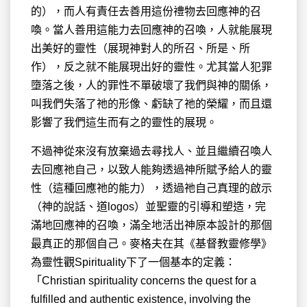
的），而人有責任去善用這份禮物去回應神的召
喚。當人善用這能力去回應神的召喚，人就能展現
出美好的靈性（展現神對人的所召、所是、所
作），反之就不能展現出好的靈性。尤其當人犯罪
墮落之後，人的罪性不單破壞了我們與神的關係，
叫我們失落了祂的形像、虧缺了祂的榮耀，而且還
影響了我們這生而有之的靈性的展現。
不過神從來沒有放棄過去尋找人、並且繼續召喚人
去回應祂自己，以致人能夠透過神所賦予給人的靈
性（這種回應祂的能力），透過祂自己真理的啟示
（神的說話、道logos）並聖靈的引導和塑造，完
滿地回應神的召喚，滿全地活出神原本設計的那個
最真正的那個自己。麥格夫在其《基督教靈修學》
為靈性觀Spirituality下了一個基本的定義：
「Christian spirituality concerns the quest for a
fulfilled and authentic existence, involving the