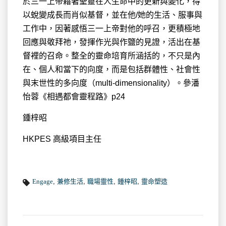
於三一上帝藉著聖靈在人生命中的更新與變化，得
以蛻變成長而肖似基督，並在他/她的生活、服事與
工作中，因著感悟三一上帝對他的呼召，更積極地
回應與敬拜祂，發揮作光與作鹽的見證，活出在基
督裡的召命。整全的靈命培育所涵括的，不只是內
在、個人和當下的向度，而是包括群體性、社會性
與末世性的多向度（multi-dimensionality）。參潘
怡蓉《相遇都會靈程路》p24
鍾梓昭
HKPES 高級項目主任
Engage
,
兼修生活
,
職場靈性
,
鍾梓昭
,
靈命塑造