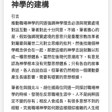
神學的建構
引言
推動職場神學的同道強調神學理念必須與現實處境
對話互動，筆者對此十分
同意。不過，筆者擔心的
是，假如強調現實處境的意思只是重覆宗教改革者
對屬靈與屬世二元對立思維的批判，然後找幾個神
學概念併合在一起，那麼這樣的神學言說就難以形
成一種思想體系。當然在後現代思潮底下，有意見
認為神學根本沒有完整思想體系；只有各自的故事
表述，各人自說自話。但筆者仍然相信一個運動要
產生長遠影響，需要有穩實的思想根據。
筆者在與錢北斗、胡仕揚兩位同道一同探討職場神
學的時候，發現在反思職場生涯中，人不是純粹固
定不變的存有；相反人會成長，有很多意想不到的
經驗，究竟職場神學如何跟這樣錯綜複雜的人生經