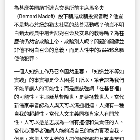
為甚麼美國納斯達克交易所前主席馬多夫
（Bernard Madoff）設下騙局欺騙投資者呢？他豈
不是熱心於紐約猶太社區的慈善活動嗎？他豈不明
白猶太經典中創世記對召命及安息的教導嗎？為甚
麼他仍然會欺騙上帝、欺騙別人呢？問題的關鍵並
非他不明白召命的意義，而是人性中的罪惡慾念驅
使他犯罪。
一個人知道工作乃召命固然重要，「知道並不等如
實踐」的事實卻是令人困擾！所以，筆者認為我們
不能單講人的可能性；而是應該強調「在基督裡」
的可能性。主耶穌基督降世，是要拯救世人。當代
新儒家學者認為人與天可以溝通相連，人擁有一種
自我的超越性。當代人文主義同樣肯定人有開放
性，人可以憑意志成為一個有道德和負責任的人。
當代心理學者強調人能夠憑自己的能力實現自我。
但是，高舉人文主義的人如何解釋那些具有專業知