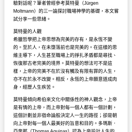
驗對話呢？筆者曾經參考莫特曼（Jürgen
Moltmann）的三一論探討職場神學的基礎，本文嘗
試分享一些思緒。
莫特曼的人觀
希臘哲學把上帝思想為完美的存有，是永恆不變
的。至於人，在未墮落前也是完美的。在這樣的思
維主導下，人生甚至職場上的掙扎矛盾都是尋找、
恢復那古老完美的境界。莫特曼的想法可不是這
樣，上帝的完美不在於沒有觸及有限有罪的人生，
亦不在於永不改變。相反，永恆的上帝願意道成肉
身，經歷人生疾苦。
莫特曼傾向希伯來文化中關係性的神人觀念，上帝
是有情的上帝，而上帝對每一個人都有一個計劃，
這個計劃並非宿命論般決定人一生的路徑；卻是朝
向上帝對每一個人最美好的旨意和目的。多瑪斯．
亞奎那（Thomas Aquinas）認為上帝設計人生的