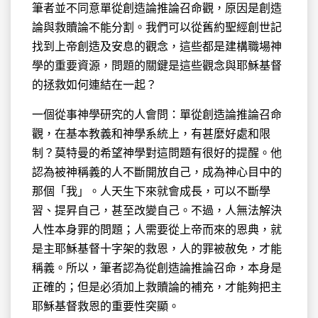
筆者並不同意單從創造論推論召命觀，原因是創造
論與救贖論不能分割。我們可以從舊約聖經創世記
找到上帝創造及安息的觀念，這些都是建構職場神
學的重要資源，問題的關鍵是這些觀念與耶穌基督
的拯救如何連結在一起？
一個從事神學研究的人會問：單從創造論推論召命
觀，在基本教義和神學系統上，有甚麼好處和限
制？莫特曼的希望神學對這問題有很好的提醒。他
認為被神稱義的人不斷開放自己，成為神心目中的
那個「我」。人天生下來就會成長，可以不斷學
習、提昇自己，甚至改變自己。不過，人無法解決
人性本身罪的問題；人需要從上帝而來的恩典，就
是主耶穌基督十字架的救恩，人的罪被赦免，才能
稱義。所以，筆者認為從創造論推論召命，本身是
正確的；但是必須加上救贖論的補充，才能夠把主
耶穌基督救恩的重要性突顯。