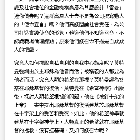
識及社會地位的金融機構高層為甚麼設計「雷曼」
迷你債券呢？這群高層人士豈不是為公司撰寫動人
的「使命宣言」嗎？他們高談闊論社會責任，為公
司打造實踐使命的形象，難道他們不知道召命、不
認識職場倫理課題；原來他們談召命不過是自欺欺
人的把戲。
究竟人如何擺脫自私自利的自我中心態度呢？莫特
曼強調由於主耶穌為他者而活；被稱義的人都要為
他者而活。究竟人類的希望在那裡？莫特曼認為答
案在耶穌基督的復活。莫特曼在《希望神學》出版
後，探討人類希望根據的問題，他在《被釘十架的
上帝》一書中提出耶穌基督的復活建基於耶穌基督
在十字架上的受苦和受死。如此，他的希望神學就
建基在十字架神學上，人類真正的希望就在耶穌基
督的拯救，沒有這基礎，又如何談召命呢？