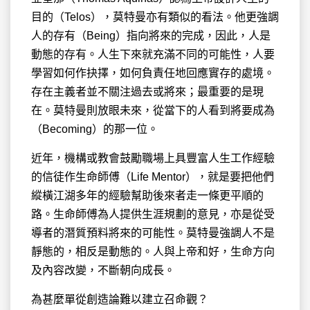
目的（Telos），莫特曼亦有類似的看法。他更強調
人的存有（Being）指向將來的完成，因此，人是
動態的存有。人生下來就充滿不同的可能性，人要
學習如何作抉擇，如何負責任地回應實存的處境。
存在主義者並不關注過去或將來；最重要的是現
在。莫特曼則放眼未來，從當下的人看到將要成為
（Becoming）的那一位。
近年，機構或教會鼓勵職場上具豐富人生工作經驗
的信徒作生命師傅（Life Mentor），就是要把他們
縱橫江湖多年的經驗幫助後來者走一條更平順的
路。生命師傅為人提供生涯規劃的意見，亦是從受
導者的潛質預料將來的可能性。莫特曼強調人不是
靜態的，相反是動態的。人與上帝和好，生命方向
及內容改變，不斷朝向成長。
為甚麼單從創造論難以建立召命觀？