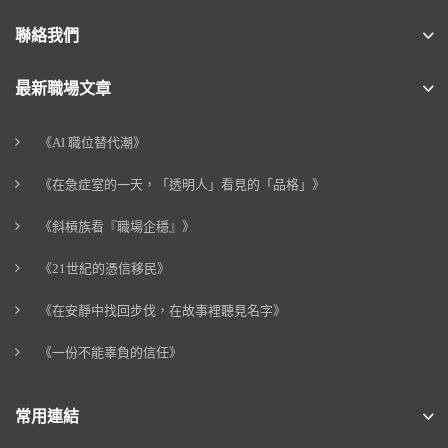
聯絡我們
最新職場文章
《AI 職位替代潮》
《在急症室的一天，「透明人」看見的「品格」》
《斜槓族看『職場企穩』》
《21世紀的憑信移民》
《在安靜中找回步伐，在故事裡聽見名字》
《一份不能辜負的信任》
常用連結