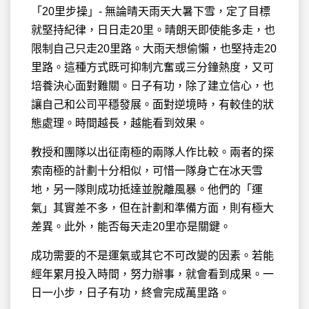
「20里步操」- 無論晴天雨天大暑下雪，定了目標
就堅持紀律，日日走20里。晴朗天即使能多走，也
限制自己只走20里路。大雨天想偷懶，也堅持走20
里路。這種方式既可抑制亢奮或三分鐘熱度，又可
培養決心面對難關。日子有功，除了建立信心，也
讓自己和公司平穩發展。面對逆境時，有較佳的狀
態處理。時間越長，越能看到效果。
教授和團隊以出征南極的兩隊人作比較。兩者的探
索南極的計劃十分相似，可惜一隊身亡在冰天雪
地，另一隊則成功抵達並脫離風暴。他們的「運
氣」其實差不多，但在計劃和準備方面，則有極大
差異。此外，能否每天走20里亦是關鍵。
成功需要的不是運氣或其它不可改變的因素。若能
經年累月投入時間，努力辦事，就會看到成果。一
日一小步，日子有功，終會完成萬里路。