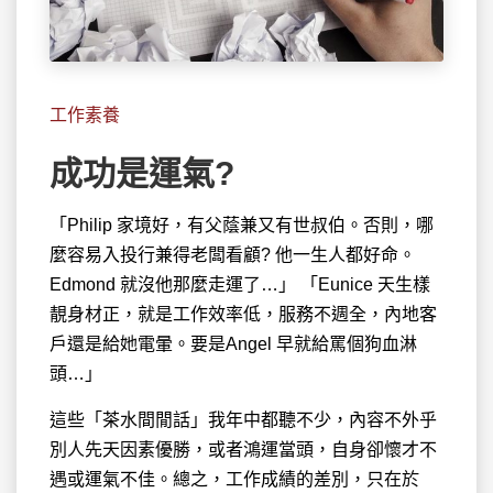
工作素養
成功是運氣?
「Philip 家境好，有父蔭兼又有世叔伯。否則，哪
麼容易入投行兼得
老闆看顧? 他一生人都好命。
Edmond 就沒他那麼走運了…」 「Eunice 天生樣
靚身材正，就是工作效率低，服務不週全，內地客
戶還是給她電暈。要是Angel 早就給罵個狗血淋
頭…」
這些「茶水間閒話」我年中都聽不少，內容不外乎
別人先天因素優勝，或者鴻運當頭，自身卻懷才不
遇或運氣不佳。總之，工作成績的差別，只在於