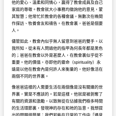
他的愛心、溫柔和同情心，贏得了教會成員及自己
家庭的尊敬。教會就大小事務均徵詢他的意見，蒙
其智慧；他常忙於教會的各種會議，無數次在晚間
作探訪、牧養會友和禱告。在教會裏，爸爸是個要
人。
儘管如此，教會內似乎無人留意到爸爸的雙手。以
我所知，從未有人問過他的指甲為何長年都是黑色
的；爸爸在教會以外是甚麼人，在教會裏似乎從不
重要。他的價值，亦即他的靈命（spirituality）永
遠是以他在教會內是何許人來衡量的，他好像活在
兩個不同的世界裏。
像爸爸這樣的人需要生活在兩個像是沒有關連的世
界裏，實是不應該的。若是這樣，他就是被剝奪了
有關的資源和激勵，以致無從在佔據我們極多時間
的生活環節裏，發現神的存在和祂的旨意。我想提
出的問題很簡單：我們若能在日常的工作中「遇見