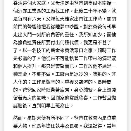
養活這個大家庭，父母決定由爸爸到墨爾本南端一
個近郊工業區的工廠找工作。此後二十年不變，就
是每周有六天，父親每天離家出門往工作時，關閉
前門的聲響總把我從睡夢中吵醒。對於爸爸每朝早
走出大門一刻所肩負著的重任，我所知甚少；而他
為擔負這責任所要付出何種代價，我更是不甚了
了。以一名技工的薪金來養活眾口之家，超時工作
是必需的了。他從來不可能執著工作帶來的滿足感
和個人提升，那只是奢望而已，工作於他不過是一
種需要，不能不做。工廠內是冰冷的、嘈雜的、非
人化的；工作是艱辛的、重複又骯髒的、長時間
的。爸爸回家時總帶著疲累，身心繃緊，身上還殘
留著廠房的氣味。回到家他常感欣喜，工作暫且拋
諸腦後，直到明早上班為止。
然而，星期天便有所不同了。爸爸在教會內是位重
要人物，他長年擔任執事及長老。我還記得，當年