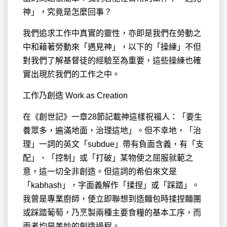
神」，究竟是怎麼回事？
我們追求工作中真實的靈性，亦即是我們在勞動之
中和藉著勞動來「遇見神」，以下的「操練」不但
對我們了解基督徒的經驗至為重要，這些操練也確
實出現於我們的工作之中。
工作乃創造 Work as Creation
在《創世記》一章28節記載神這樣祝福人：「要生
養眾多，遍滿地面，治理這地」。但不幸地，「治
理」一詞的英文「subdue」帶有負面含義，有「支
配」、「控制」或「打破」某物使之屈服就範之
意，這一切全非創造。但這詞的希伯來文是
「kabhash」，字面義解作「揉捏」或「踩踏」。
我曾是專業廚師，便立即聯想到造麵包時揉捏麵團
或踩踏葡萄，乃烹製兩種主要食糧的基本工序，而
兩者均是美妙的創造過程。