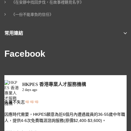
《在安靜中找回步伐，在故事裡聽見名字》
《一份不能辜負的信任》
常用連結
Facebook
HKPES 香港專業人才服務機構
2 days ago
失業不失志
因應時代需要，HKPES願意為近6個月內遭遇裁員的36-55歲中年職
人，提供4-6次免費職涯諮詢服務(原價$2,400-$3,600)。