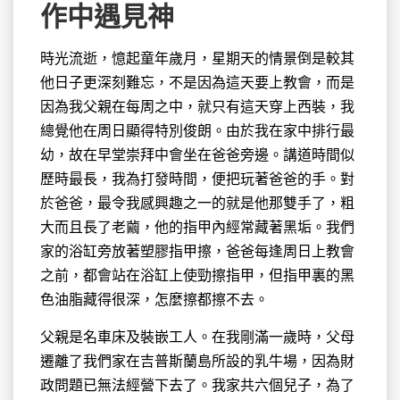
作中遇見神
時光流逝，憶起童年歲月，星期天的情景倒是較其
他日子更深刻難忘，不是因為
這天要上教會，而是
因為我父親在每周之中，就只有這天穿上西裝，我
總覺他在周日顯得特別俊朗。由於我在家中排行最
幼，故在早堂崇拜中會坐在爸爸旁邊。講道時間似
歷時最長，我為打發時間，便把玩著爸爸的手。對
於爸爸，最令我感興趣之一的就是他那雙手了，粗
大而且長了老繭，他的指甲內經常藏著黑垢。我們
家的浴缸旁放著塑膠指甲擦，爸爸每逢周日上教會
之前，都會站在浴缸上使勁擦指甲，但指甲裏的黑
色油脂藏得很深，怎麼擦都擦不去。
父親是名車床及裝嵌工人。在我剛滿一歲時，父母
遷離了我們家在吉普斯蘭島所設的乳牛場，因為財
政問題已無法經營下去了。我家共六個兒子，為了