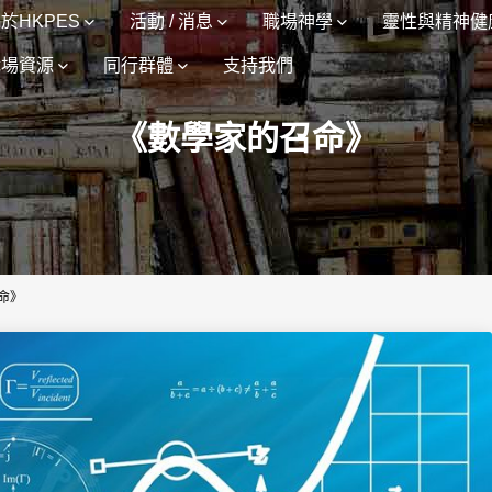
於HKPES
活動 / 消息
職場神學
靈性與精神健
職場資源
同行群體
支持我們
《數學家的召命》
命》