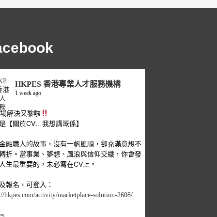
acebook
HKPES 香港專業人才服務機構
1 week ago
職場解決又黎啦
是【關於CV…我想講嘅係】
金融職人的故事，沒有一帆風順，卻充滿意想不
轉折。當事業、夢想、風浪與信仰交織，你會發
人生最重要的，未必寫在CV上。
及報名，可登入：
://hkpes.com/activity/marketplace-solution-2608/
es