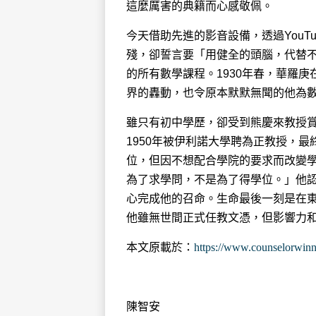
這麼厲害的典籍而心感敬佩。
今天借助先進的影音設備，透過YouT
殘，卻誓言要「用健全的頭腦，代替
的所有數學課程。1930年春，華羅
界的轟動，也令原本默默無聞的他為
雖只有初中學歷，卻受到熊慶來教授賞
1950年被伊利諾大學聘為正教授，
位，但因不想配合學院的要求而改變
為了求學問，不是為了得學位。」他
心完成他的召命。生命最後一刻是在東
他雖無世間正式任教文憑，但影響力
本文原載於：
https://www.counselor
陳智安