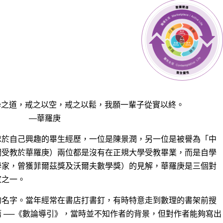
學之道，戒之以空，戒之以鬆，我願一輩子從實以終。
—華羅庚
忠於自己興趣的畢生經歷，一位是陳景潤，另一位是被譽為「中
潤受教於華羅庚）兩位都是沒有在正規大學受教畢業，而是自學
學家，曾獲菲爾茲獎及沃爾夫數學獎）的見解，華羅庚是三個對
家之一。
的名字。當年經常在書店打書釘，有時特意走到數理的書架前搜
 ──《數論導引》，當時並不知作者的背景，但對作者能夠寫出