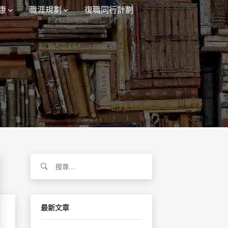
康
職涯規劃
復職同行計劃
搜
尋
關
鍵
字:
最新文章