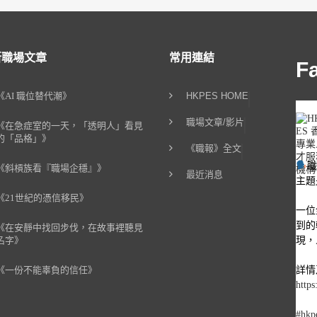
新職場文章
常用連結
F
《AI 職位替代潮》
HKPES HOME
職場文章/影片
《在急症室的一天，「透明人」看見
的「品格」》
《職報》全文
《斜槓族看『職場企穩』》
最近消息
主題
《21世紀的憑信移民》
一位
到的
《在安靜中找回步伐，在故事裡聽見
現，
名字》
詳情
《一份不能辜負的信任》
https
#hkp