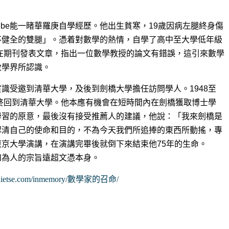
ube能一睹華羅庚自學經歷。他出生貧寒，19歲因病左腿終身傷
不健全的雙腿」。憑着對數學的熱情，自學了高中至大學低年級
庚在期刊發表文章，指出一位數學教授的論文有錯誤，這引來數學
數學界所認識。
識受邀到清華大學，及後到劍橋大學擔任訪問學人。1948至
最終回到清華大學。他本應有機會在短時間內在劍橋獲取博士學
學習的原意，最後沒有接受推薦人的建議，他說：「我來劍橋是
認清自己的使命和目的，不為今天我們所追捧的東西所動搖，專
京大學演講，在演講完畢後就倒下來結束他75年的生命。
和為人的宗旨遠超文憑本身。
winnietse.com/inmemory/數學家的召命/