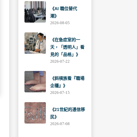
《AI 職位替代
潮》
2026-08-05
《在急症室的一
天，「透明人」看
見的「品格」》
2026-07-22
《斜槓族看『職場
企穩』》
2026-07-15
《21世紀的憑信移
民》
2026-07-08