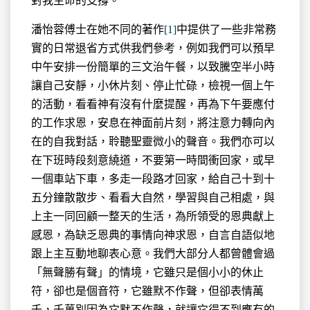
對我生命的支撐。
潘怡蓉傅士在她不同的著作
[1]
中提供了一些非常務
實的日常退省方式供我們參考，例如我們可以預早
中午安排一份簡單的三文治午餐，以致騰空半小時
讓自己安靜，小休片刻、停止忙碌，檢視一個上午
的活動，看看神有沒有什麼提醒，再為下午要應付
的工作求恩，安息在神面前片刻，將注意力轉向內
在的自我對話，聆聽聖靈微小的聲音。我們亦可以
在下班時段刻意繞道，不要第一時間衝回家，或早
一個車站下車，多走一段路才回家，給自己十到十
五分鐘散散步、看看大自然，學習與自己相處，與
上主一同回顧一整天的生活，為所領受的恩典獻上
感恩，為缺乏恩典的事情向神求恩，自言自語似地
跟上主互動地聊表心意。我們大部分人都曾體會過
「無聲勝有聲」的情境，它雖只是個小小的休止
符，卻也是個音符，它雖默不作聲，但卻表情萬
千，千萬別因為它默不作聲，就讓它得不到應有的