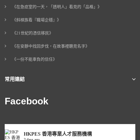
《在急症室的一天，「透明人」看見的「品格」》
《斜槓族看『職場企穩』》
《21世紀的憑信移民》
《在安靜中找回步伐，在故事裡聽見名字》
《一份不能辜負的信任》
常用連結
Facebook
HKPES 香港專業人才服務機構
2 days ago