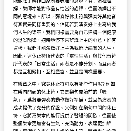
能徹底了解作曲家所要表達的意境。有了這種理
解，樂師才能對作品有恰當的詮釋，從而演繹出不
同的意境來。所以，彈奏好休止符與彈奏好其他音
符其實是同樣重要的。信徒若要演奏好上主寫給我
們人生的樂章，我們同樣需要為自己建構一個健康
的退省韻律，適時地停下來辨識上主的心意，惟有
這樣，我們才能演繹好上主為我們所編寫的人生，
因此，這休止符所代表的「靈性生活」與其他音符
所代表的「日常生活」兩者是不能分割、而且兩者
都是互相緊扣、互相豐富、並且是同樣重要。
在樂章之中，究竟休止符可以有哪些作用呢? 例如
在樂句開頭的休止符，它是樂句開始前的「吸
氣」，爲將要彈奏的動作做好準備，並且為演奏的
成功提供了充分的保證。又例如在樂句中間的休止
符，它將爲樂章的進行提供了暫短的間歇，從而使
整個樂章更加富有生氣、充滿動力、表達更加鮮