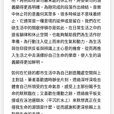
明。再例如在樂句最末處的休止符，將使樂句的涵
義顯得更爲明確，為剛完成的段落作出總結。音樂
中休止符的意義何其眾多，很多時候並不意味着終
止，它通常是一種意境的延伸或是留白，我們在忙
碌生活中的間歇停頓亦是如此。在日常生活之中的
退省韻律和休止空間，也能夠幫助我們為生活作好
準備，為行動注入從上而來的生氣和動力，為生活
與信仰提供反省與辨識上主心意的機會，從而再進
入生活之中去演繹好自己生命的樂章，使人生的涵
義顯得更加鮮明。
如何在忙碌的都市生活中為自己創造獨處空間與上
主對話，筆者喜歡適時靜坐片刻，透過深呼深吸去
體會自己所領受的生命氣息，感受上主那份賜予生
命的默默臨在；又喜歡在運動之餘，透過做平板支
撐或在泳池邊瞓水（平沉於水上）來默想真正在支
撐我生命的源頭是什麼，從而感謝和更深依賴上主