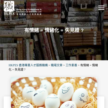
有情緒 = 情緒化 = 失見證 ?
HKPES 香港專業人才服務機構
>
職場文章
>
工作素養
>
有情緒 = 情緒
化 = 失見證 ?