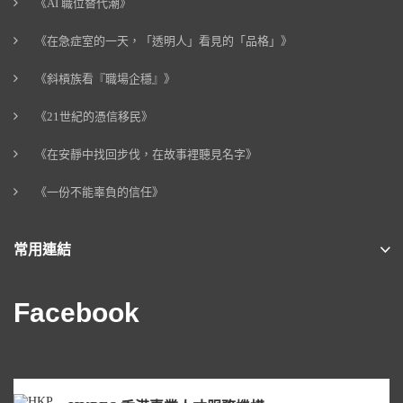
《AI 職位替代潮》
《在急症室的一天，「透明人」看見的「品格」》
《斜槓族看『職場企穩』》
《21世紀的憑信移民》
《在安靜中找回步伐，在故事裡聽見名字》
《一份不能辜負的信任》
常用連結
Facebook