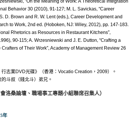
zesniewski, “On the Meaning of Work: A Theoretical Integration
nal Behavior 30 (2010), 91-127; M. L. Savickas, “Career
n S. D. Brown and R. W. Lent (eds.), Career Development and
rch to Work, 2nd ed. (Hoboken, NJ: Wiley, 2012), pp. 147-183.
tional Rhetorics as Resources in Restaurant Kitchens”,
996), 90-115; A. Wrzesniewski and J. E. Dutton, “Crafting a
e Crafters of Their Work”, Academy of Management Review 26
DVD光碟》（香港：Vocatio Creation，2009）。
故的斗叔（錢北斗）弟兄。
員會洛桑論壇、職場事工專題小組聯席召集人）
15年