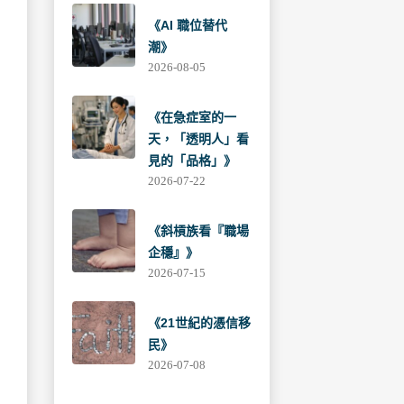
《AI 職位替代
潮》
2026-08-05
《在急症室的一
天，「透明人」看
見的「品格」》
2026-07-22
《斜槓族看『職場
企穩』》
2026-07-15
《21世紀的憑信移
民》
2026-07-08