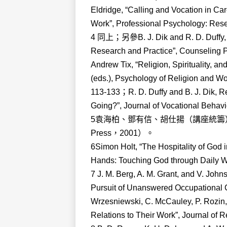
Eldridge, “Calling and Vocation in C
Work”, Professional Psychology: Rese
4 同上；另參B. J. Dik and R. D. Duffy, “C
Research and Practice”, Counseling 
Andrew Tix, “Religion, Spirituality, an
(eds.), Psychology of Religion and Wor
113-133；R. D. Duffy and B. J. Dik,
Going?”, Journal of Vocational Behav
5袁海柏、鄧有信、胡仕揚（講座統籌
Press，2001）。
6Simon Holt, “The Hospitality of God i
Hands: Touching God through Daily Wo
7 J. M. Berg, A. M. Grant, and V. John
Pursuit of Unanswered Occupational C
Wrzesniewski, C. McCauley, P. Rozin,
Relations to Their Work”, Journal of R