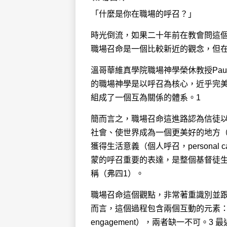
「什麼是你在職場的呼召？」
時光倒流，如果二十年前在教會問這
職場召命是一個比較新近的觀念，但
溫哥華維真學院職場神學榮休教授Paul
的職場神學是以呼召為核心，近乎完
組成了一個互為關係的體系。1
簡而言之，職場召命這進路認為信徒
社會、使世界成為一個更美好的地方（人類
獲得生活意義（個人呼召，personal
蒙的呼召重要的表達，是整個基督徒
稱（弗四1）。
職場召命這個觀點，非常著重識別並
而言，這個過程包含兩個互動的元素：屬靈辨識（s
engagement），兩者缺一不可