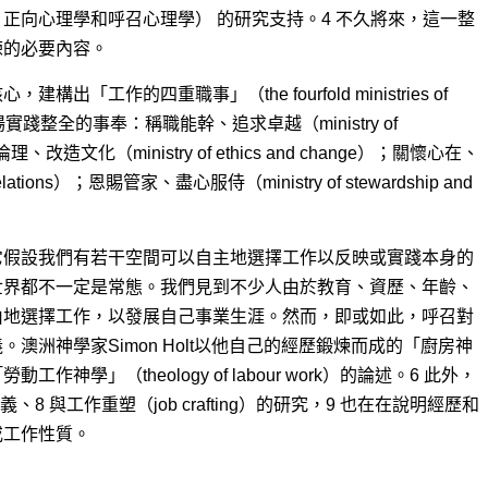
正向心理學和呼召心理學） 的研究支持。4 不久將來，這一整
練的必要內容。
「工作的四重職事」（the fourfold ministries of
踐整全的事奉：稱職能幹、追求卓越（ministry of
提升倫理、改造文化（ministry of ethics and change）；關懷心在、
 relations）；恩賜管家、盡心服侍（ministry of stewardship and
它假設我們有若干空間可以自主地選擇工作以反映或實踐本身的
世界都不一定是常態。我們見到不少人由於教育、資歷、年齡、
由地選擇工作，以發展自己事業生涯。然而，即或如此，呼召對
澳洲神學家Simon Holt以他自己的經歷鍛煉而成的「廚房神
學」（theology of labour work）的論述。6 此外，
8 與工作重塑（job crafting）的研究，9 也在在說明經歷和
或工作性質。