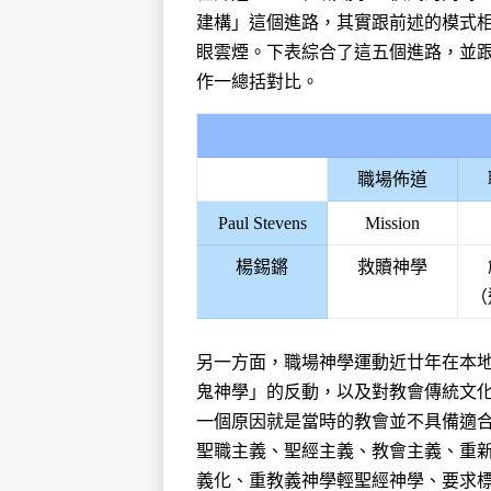
建構」這個進路，其實跟前述的模式相
眼雲煙。下表綜合了這五個進路，並跟Pa
作一總括對比。
職場佈道
Paul Stevens
Mission
楊錫鏘
救贖神學
（
另一方面，職場神學運動近廿年在本
鬼神學」的反動，以及對教會傳統文
一個原因就是當時的教會並不具備適
聖職主義、聖經主義、教會主義、重
義化、重教義神學輕聖經神學、要求