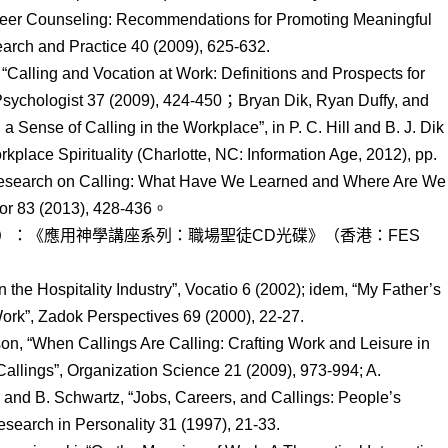
areer Counseling: Recommendations for Promoting Meaningful
arch and Practice 40 (2009), 625-632.
alling and Vocation at Work: Definitions and Prospects for
Psychologist 37 (2009), 424-450；Bryan Dik, Ryan Duffy, and
d a Sense of Calling in the Workplace”, in P. C. Hill and B. J. Dik
kplace Spirituality (Charlotte, NC: Information Age, 2012), pp.
 Research on Calling: What Have We Learned and Where Are We
ior 83 (2013), 428-436。
）：《應用神學講座系列：職場聖徒CD光碟》（香港：FES
n the Hospitality Industry”, Vocatio 6 (2002); idem, “My Father’s
rk”, Zadok Perspectives 69 (2000), 22-27.
son, “When Callings Are Calling: Crafting Work and Leisure in
allings”, Organization Science 21 (2009), 973-994; A.
 and B. Schwartz, “Jobs, Careers, and Callings: People’s
esearch in Personality 31 (1997), 21-33.