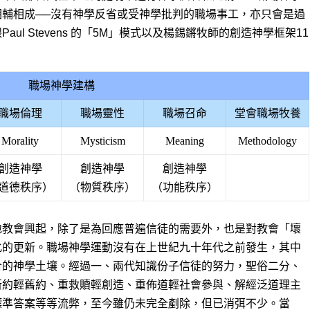
輔相成──沒有神學反省或受神學批判的職場事工，亦只會是過
ul Stevens 的「5M」模式以及楊錫鏘牧師的創造神學框架11
職場神學建構
職場倫理
職場靈性
職場召命
堂會職場牧養
Morality
Mysticism
Meaning
Methodology
創造神學
創造神學
創造神學
道德秩序）
（物質秩序）
（功能秩序）
地教會興起，除了是為回應普遍信徒的需要外，也是對教會「壞
化的更新。職場神學運動沒有在上世紀九十年代之前發生，其中
合的神學土壤。經過一、兩代知識份子信徒的努力，聖俗二分、
新約輕舊約、重救贖輕創造、重佈道輕社會參與、解經泛道理主
標準答案等等流弊，至今雖仍未完全剷除，但已消弭不少。當