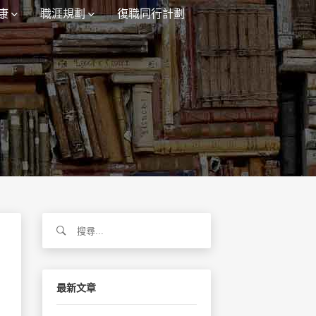
康
職涯規劃
復職同行計劃
）
搜
尋
關
鍵
字:
最新文章