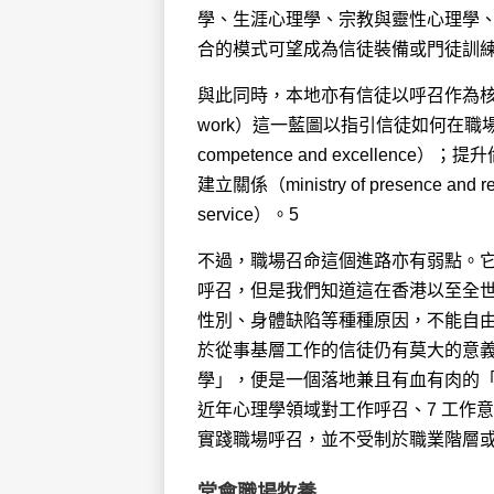
學、生涯心理學、宗教與靈性心理學、
合的模式可望成為信徒裝備或門徒訓
與此同時，本地亦有信徒以呼召作為核心，建構出
work）這一藍圖以指引信徒如何在職場實
competence and excellence）；
建立關係（ministry of presence and
service）。5
不過，職場召命這個進路亦有弱點。
呼召，但是我們知道這在香港以至全
性別、身體缺陷等種種原因，不能自
於從事基層工作的信徒仍有莫大的意義。
學」，便是一個落地兼且有血有肉的「勞動工作神
近年心理學領域對工作呼召、7 工作意義、
實踐職場呼召，並不受制於職業階層
堂會職場牧養