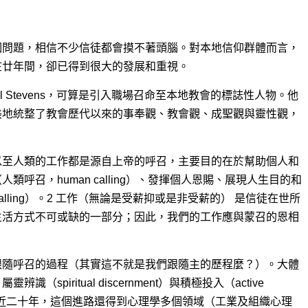
個問題，相信不少信徒都會摸不著頭腦。對本地信仰群體而言，
在廿年間，卻已得到很大的發展和重視。
 Stevens，可算是引入職場召命至本地教會的標誌性人物。他
美地統整了教會歷代以來的事奉觀、教會觀、成聖觀與靈性觀，
以至人類的工作都是源自上帝的呼召，主要目的在於幫助個人和
呼召，human calling）、發揮個人恩賜、展現人生目的和
 calling）。2 工作（無論是受薪抑或是非受薪的） 是信徒在世所
生活方式不可或缺的一部分；因此，我們的工作應與蒙召的恩相
跟隨呼召的過程（其實這不就是我們跟隨主的歷程麼？）。大體
piritual discernment）與積極投入（active
。3 最近二十年，這個進路還得到心理學多個領域（工業及組織心理