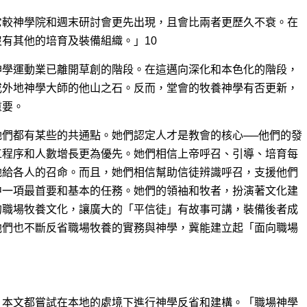
它較神學院和週末研討會更先出現，且會比兩者更歷久不衰。在
有其他的培育及裝備組織。」10
神學運動業已離開草創的階段。在這邁向深化和本色化的階段，
或外地神學大師的他山之石。反而，堂會的牧養神學有否更新，
重要。
們都有某些的共通點。她們認定人才是教會的核心──他們的發
工程序和人數增長更為優先。她們相信上帝呼召、引導、培育每
祂給各人的召命。而且，她們相信幫助信徒辨識呼召，支援他們
中一項最首要和基本的任務。她們的領袖和牧者，扮演著文化建
的職場牧養文化，讓廣大的「平信徒」有故事可講，裝備後者成
他們也不斷反省職場牧養的實務與神學，冀能建立起「面向職場
，本文都嘗試在本地的處境下進行神學反省和建構。「職場神學