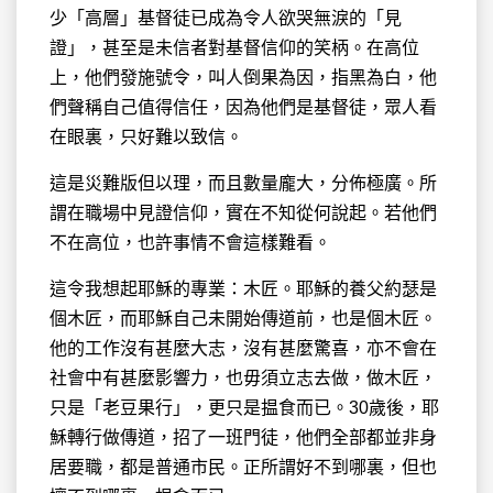
少「高層」基督徒已成為令人欲哭無淚的「見
證」，甚至是未信者對基督信仰的笑柄。在高位
上，他們發施號令，叫人倒果為因，指黑為白，他
們聲稱自己值得信任，因為他們是基督徒，眾人看
在眼裏，只好難以致信。
這是災難版但以理，而且數量龐大，分佈極廣。所
謂在職場中見證信仰，實在不知從何說起。若他們
不在高位，也許事情不會這樣難看。
這令我想起耶穌的專業：木匠。耶穌的養父約瑟是
個木匠，而耶穌自己未開始傳道前，也是個木匠。
他的工作沒有甚麼大志，沒有甚麼驚喜，亦不會在
社會中有甚麼影響力，也毋須立志去做，做木匠，
只是「老豆果行」，更只是揾食而已。30歲後，耶
穌轉行做傳道，招了一班門徒，他們全部都並非身
居要職，都是普通市民。正所謂好不到哪裏，但也