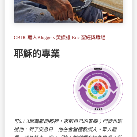
CBDC職人Bloggers 黃讚雄 Eric 聖經與職場
耶穌的專業
可6:1-3耶穌離開那裡，來到自己的家
鄉
；門徒也跟
從他。
到了安息日，他在會堂裡教訓人。眾人聽