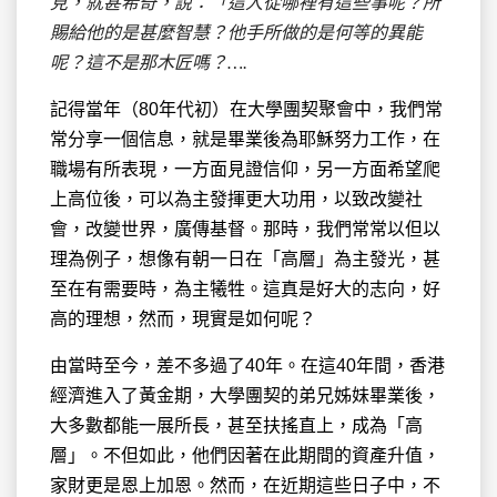
見，就甚希奇，
說
：「這人從哪裡有這些事呢？所
賜給他的是甚麼智慧？他手所做的是何等的異能
呢？
這不是那木匠嗎？….
記得當年（80年代初）在大學團契聚會中，我們常
常分享一個信息，就是畢業後為耶穌努力工作，在
職場有所表現，一方面見證信仰，另一方面希望爬
上高位後，可以為主發揮更大功用，以致改變社
會，改變世界，廣傳基督。那時，我們常常以但以
理為例子，想像有朝一日在「高層」為主發光，甚
至在有需要時，為主犧牲。這真是好大的志向，好
高的理想，然而，現實是如何呢？
由當時至今，差不多過了40年。在這40年間，香港
經濟進入了黃金期，大學團契的弟兄姊妹畢業後，
大多數都能一展所長，甚至扶搖直上，成為「高
層」。不但如此，他們因著在此期間的資產升值，
家財更是恩上加恩。然而，在近期這些日子中，不