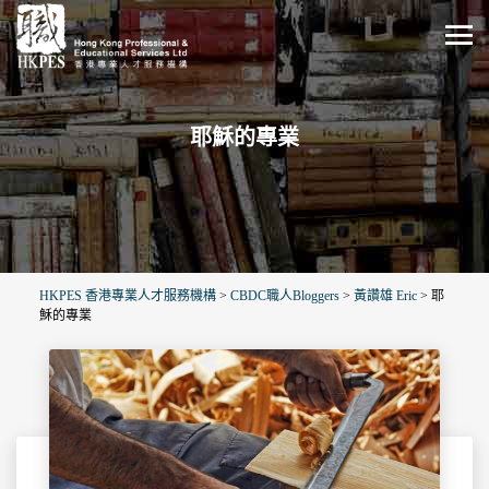
耶穌的專業
HKPES 香港專業人才服務機構
>
CBDC職人Bloggers
>
黃讚雄 Eric
>
耶
穌的專業