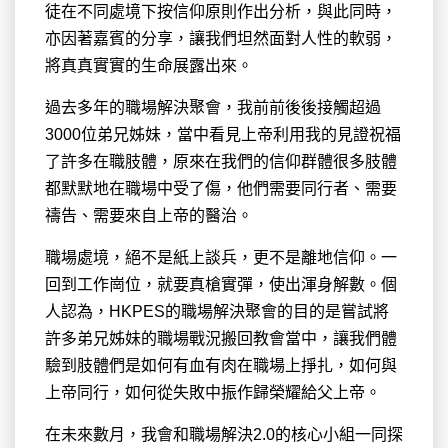
徒在不同處境下按信仰原則作出分析，與此同時，
亦因著嘉賓的分享，讓我們坦然面對人性的軟弱，
將真真實實的生命展露出來。
過去多年的職場解決聚會，我前前後後接觸超過
3000位弟兄姊妹，當中看見上帝利用我的見證祝福
了許多在職肢體，原來在我們的信仰群體很多肢體
都默默地在職場中受了傷，他們需要同行者、需要
禱告、需要來自上帝的醫治。
職場處境，絕不是紙上談兵，更不是離地信仰。一
回到工作崗位，就要真槍實彈，使出渾身解數。個
人認為，HKPES的職場解決聚會的目的是嘗試將
許多弟兄姊妹的職場戰況搬回教會當中，讓我們體
驗到肢體們是如何有血有肉在職場上掙扎，如何與
上帝同行，如何從失敗中振作歸榮耀給父上帝。
在未來數月，我會和職場解決2.0的核心小組一同探