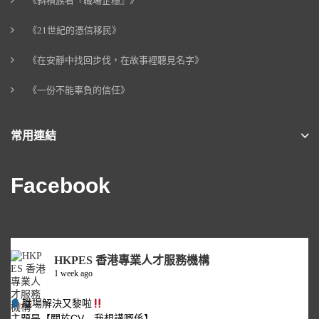
《斜槓族看『職場企穩』》
《21世紀的憑信移民》
《在安靜中找回步伐，在故事裡聽見名字》
《一份不能辜負的信任》
常用連結
Facebook
HKPES 香港專業人才服務機構
1 week ago
職場解決又黎啦
主題是【關於CV…我想講嘅係】