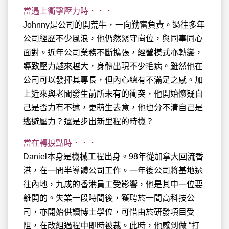
當遇上衝擊壓力時．．．
Johnny是公司的開荒牛，一向勤奮負責。過往多年
公司經歷不少風浪，他仍然緊守崗位，與同事同心
面對。近年公司業務不斷擴張，經營模式亦轉變，
導致壓力越來越大，身體出現不少毛病。雖然他在
公司可以發揮其專長，但內心總有不滿足之感。加
上近來與老闆發生前所未有的衝突，他開始懷疑自
己是否力有不逮，更萌生去意，他也分不清自己是
逃避壓力？還是步出新里程的時機？
當在轉捩點時．．．
Daniel本身是機械工程出身。98年從加拿大回流香
港，在一間半導體公司工作。一年後公司將基地遷
往內地，九成的香港員工受影響，他是其中一位要
離開的。失業一段時間後，獲聘於一間高科技公
司，亦開始供讀博士學位，可惜由於研發項目受
阻，在改組過程中即時被裁。此時，他感到做 “打