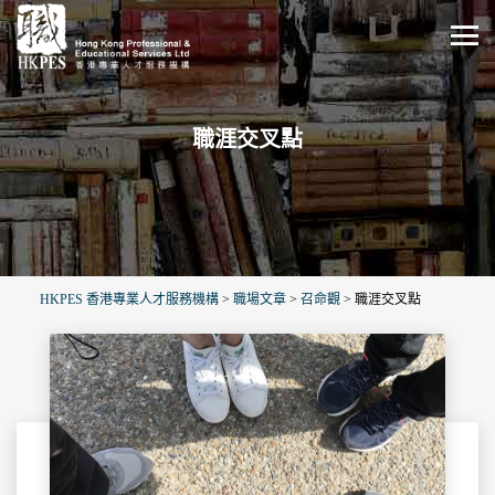
職涯交叉點
HKPES 香港專業人才服務機構
>
職場文章
>
召命觀
>
職涯交叉點