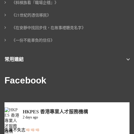
《斜槓族看『職場企穩』》
《21世紀的憑信移民》
《在安靜中找回步伐，在故事裡聽見名字》
《一份不能辜負的信任》
常用連結
Facebook
HKPES 香港專業人才服務機構
2 days ago
失業不失志