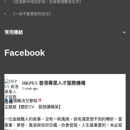
《在安靜中找回步伐，在故事裡聽見名字》
《一份不能辜負的信任》
常用連結
Facebook
HKPES 香港專業人才服務機構
1 week ago
職場解決又黎啦
主題是【關於CV…我想講嘅係】
一位金融職人的故事，沒有一帆風順，卻充滿意想不到的轉折。當
事業、夢想、風浪與信仰交織，你會發現，人生最重要的，未必寫