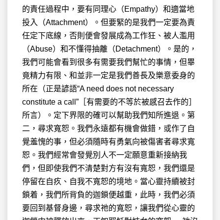
的責任過程中，要有同理心（Empathy）和適當地
投入（Attachment）。但要緊的是我們一定要為責
任定下底線，否則便會發展成為工作狂、被人濫用
（Abuse）和不懂得抽離（Detachment）。是的，
我們可能會看到很多有需要我們幫忙的事情，但畢
竟精力有限、和並非一定是我們善長及樂意委身的
所在（正是諺語“A need does not necessary
constitute a call”［有需要的不等於被感召去作的］
所言）。定下界限的確可以幫助我們知所進退。第
二，尋求寬恕。我們永遠都有機會做錯，或作了自
覺羞愧的事，但必須隨時有勇氣向被傷害者尋求寬
恕。我們經常會發覺別人不一定願意重新接納我
們，但即使我們不清楚對方有沒有寬恕，我們還是
停留在自疚、自我不寬恕的境地。當心靈持續被封
鎖着，我們所背負的迦鎖便越重，此時，我們必須
要回到基督身邊，尋求祂的寬恕，讓我們從心靈的