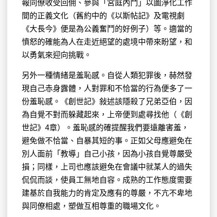
報同僚收受回佣、參與「宮庭內鬥」以圖淨化工作
間的正義文化（舊約中的《以斯帖記》及電視劇
《大長今》便是為公義奮鬥的好例子）等。適當的
憤怒的確能為人在走近絕望的處境中帶來盼望，和
以勇氣來迎向挑戰。
另外一種情緒是羞恥感。自從人類犯罪後，赫然發
現自己赤身露體，人對罪和不恰當的行為便多了一
份羞恥感。《創世記》敍述該隱殺了兄弟亞伯，因
為自覺不對而躲藏起來，上帝便到處尋找他（《創
世記》4章）。羞恥感的確提醒我們要遠離害羞，
避免做不恰當、自暴其短的事。正如父母應避免在
別人面前「教導」自己小孩，因為小孩自覺尊嚴受
損；同樣，上司也應該避免在會議中就某人的過失
侃侃而談，使員工無地自容。成熟的工作態度需要
建基於自我能力的肯定及應有的尊嚴，不亢不卑地
與同僚相處，塑做互相尊重的職場文化。