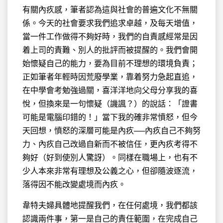
有關內疚感，筆者認為這與社會的普遍文化不無關
係。今天的社會要求我們追求卓越，及每天增值，
當一件工作做得不夠好時，我們的自責感經常是因
着上司的責難、別人的批評而被提醒的。我們會開
始懷疑自己的能力，要為目前不理想的環境負責；
正如筆者年輕時因荒廢學業，靠着努力急起直追，
在中學會考勉強過關，喜洋洋地向父母分享我的喜
悅，但換來是一句懷疑（譏諷？）的說話：「證書
可能是電腦印錯的！」當下我的確非常憤怒，但今
天回想，憤怒的深層可能是內疚──內疚自己不夠努
力、內疚自己改過自新而不被信任，更內疚考得不
夠好（好到使別人驚訝）。同樣在職場上，也有不
少人本來非常有理想及公義之心，但卻隨波逐流，
落得因不能改變處境而內疚。
韋特夫婦具體地提醒我們，在任何處境，我們都該
認識兩件事，第一是自己的責任範圍，在完成自己