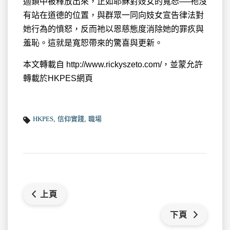
迦鎖中被釋放出來，正如耶穌對妓女的寬恕──祂沒
有站在道德的位置，與群眾一同向妓女宣告律法對
她行為的憤怒，反而祂以恩慈態度消除她的罪疚與
羞恥。這就是寬恕帶來的驚喜與更新。
本文轉載自 http://www.rickyszeto.com/，並蒙允許
轉載於HKPES網頁
HKPES
,
信仰實踐
,
職場
上頁
下頁