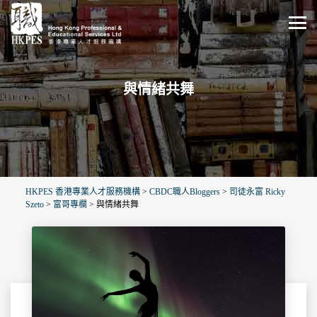
與情緒共舞
HKPES 香港專業人才服務機構
>
CBDC職人Bloggers
>
司徒永富 Ricky
Szeto
>
富哥專欄
>
與情緒共舞