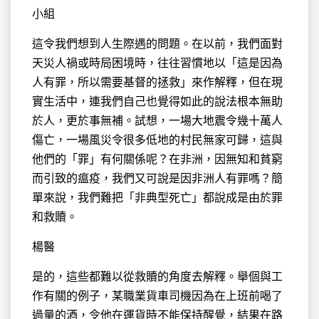
小組
這令我們想到人生際遇的問題。在以前，我們面對
天災人禍或時局困境時，往往習慣地以「這是因為
人有罪，所以需要基督的拯救」來作解釋，但在現
實生活中，連我們自己也覺得如此的說法根本無助
於人，更於事無補。試想，一場大地震令幾十萬人
傷亡，一場風災令很多低地的村民無家可歸，這與
他們的「罪」有何關係呢？在非洲，因無知和貧窮
而引致的瘟疫，我們又可說是因非洲人有罪嗎？簡
單來說，我們難把「非典型死亡」都說成是由於罪
和救贖。
楊醫
是的，這些都難以從救贖的角度去解釋。舉個與工
作有關的例子，某職業貨車司機因為在上班前喝了
過量的酒，令他在運貨時不能保持醒覺，結果在路