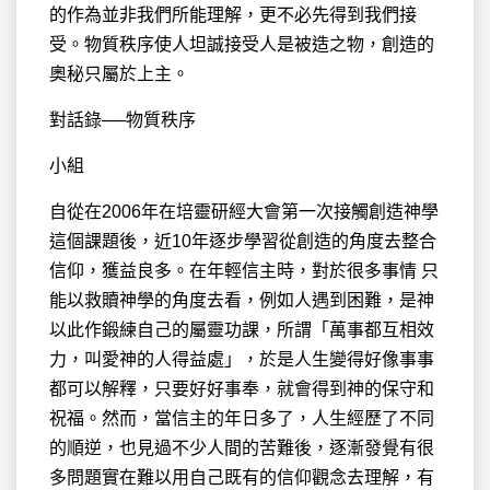
的作為並非我們所能理解，更不必先得到我們接
受。物質秩序使人坦誠接受人是被造之物，創造的
奧秘只屬於上主。
對話錄──物質秩序
小組
自從在2006年在培靈研經大會第一次接觸創造神學
這個課題後，近10年逐步學習從創造的角度去整合
信仰，獲益良多。在年輕信主時，對於很多事情 只
能以救贖神學的角度去看，例如人遇到困難，是神
以此作鍛練自己的屬靈功課，所謂「萬事都互相效
力，叫愛神的人得益處」，於是人生變得好像事事
都可以解釋，只要好好事奉，就會得到神的保守和
祝福。然而，當信主的年日多了，人生經歷了不同
的順逆，也見過不少人間的苦難後，逐漸發覺有很
多問題實在難以用自己既有的信仰觀念去理解，有