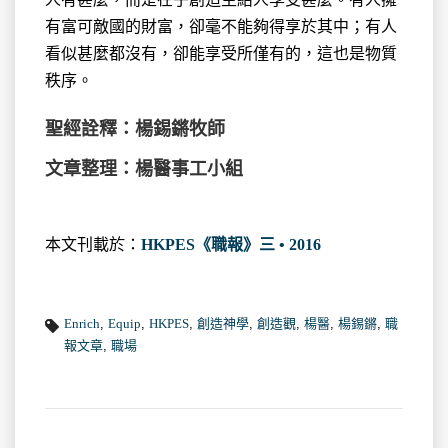
有富可敵國的財富，卻毫不能夠得享於其中；有人
看似甚麼都沒有，卻能享受所僅有的，這也是物質
秩序。
聖經詮釋：楊錫鏘牧師
文章整理：楊醫事工小組
本文刊載於：
HKPES《職報》三 • 2016
Enrich
,
Equip
,
HKPES
,
創造神學
,
創造觀
,
楊醫
,
楊錫鏘
,
職
報文章
,
職場