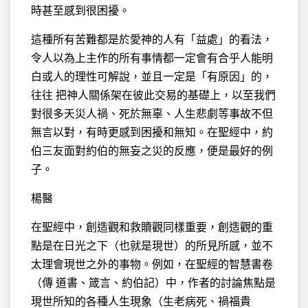
時甚至感到很困擾。
這種所有苦難都是於愛神的人有「益處」的看法，
令人以為上主作的所有事情都一定會有合乎人能明
白或人的理性可解說，並且一定是「有原因」的，
往往 把神人關係架在彼此交易的基礎上，以至我們
對很多天災人禍、死於無辜、人生悲劇等事故不但
無言以對，有時更感到困擾和無知。在聖經中，約
伯三友面對約伯的無妄之災的反應，便是最好的例
子。
楊醫
在聖經中，創造觀和救贖觀同樣重要，創造觀的重
點是在日光之下（也就是現世）的所見所感，並不
太理會現世之外的事物。例如，在聖經的智慧書卷
（傳 道書、箴言、約伯記）中，作者的討論焦點是
現世所知的各種人生現象（生老病死、禍福貴