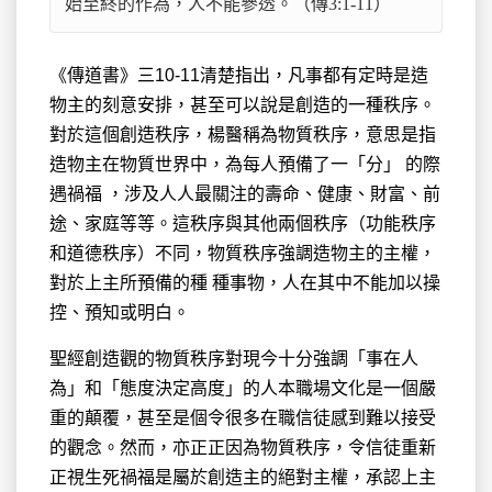
始至終的作為，人不能參透。（傳3:1-11）
《傳道書》三10-11清楚指出，凡事都有定時是造
物主的刻意安排，甚至可以說是創造的一種秩序。
對於這個創造秩序，楊醫稱為物質秩序，意思是指
造物主在物質世界中，為每人預備了一「分」 的際
遇禍福 ，涉及人人最關注的壽命、健康、財富、前
途、家庭等等。這秩序與其他兩個秩序（功能秩序
和道德秩序）不同，物質秩序強調造物主的主權，
對於上主所預備的種 種事物，人在其中不能加以操
控、預知或明白。
聖經創造觀的物質秩序對現今十分強調「事在人
為」和「態度決定高度」的人本職場文化是一個嚴
重的顛覆，甚至是個令很多在職信徒感到難以接受
的觀念。然而，亦正正因為物質秩序，令信徒重新
正視生死禍福是屬於創造主的絕對主權，承認上主