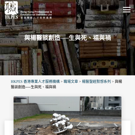
與楊醫談創造──生與死、福與禍
HKPES 香港專業人才服務機構
>
職場文章
>
楊醫聖經默想系列
>
與楊
醫談創造──生與死、福與禍