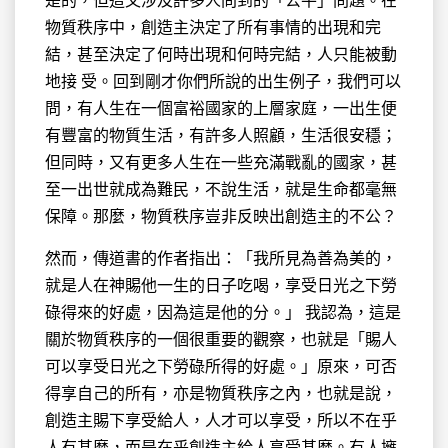
是的，但這又涉及許多人問到的「公平」問題。在
物質秩序中，創造主決定了所有事情的出現和完
結，甚至決定了何時出現和何時完結，人只能被動
地接 受。回到剛才你們所說的出生例子，我們可以
問，有人生在一個富裕國家的上層家庭，一出生便
有豐富的物質生活，有許多人照顧，生活很安穩；
但同時，又有更多人生在一些充滿戰亂的國家，甚
至一出世就成為難民，不說生活，就是生命都毫無
保障。那麼，物質秩序豈非反映出創造主的不公？
然而，傳道書的作者指出：「我所見為善為美的，
就是人在神賜他一生的日子吃喝，享受日光之下勞
碌得來的好處，因為這是他的分。」 我認為，這是
關於物質秩序的一個很重要的觀察，也就是「賜人
可以享受日光之下勞碌所得的好處。」原來，可否
得享自己的所有，亦是物質秩序之內，也就是說，
創造主賜下享受給人，人才可以享受，所以不在乎
人有甚麼，而是在乎創造主給人享受甚麼。有人擁