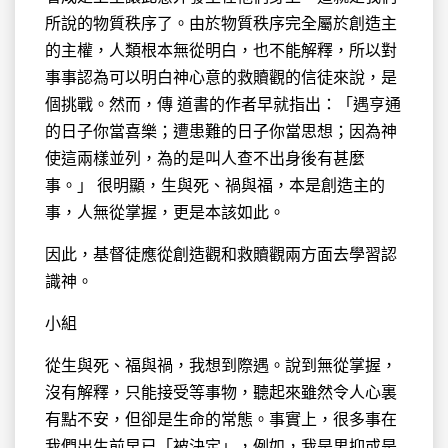
所說的物質秩序了。由於物質秩序完全屬於創造主
的主權，人類根本無從明白，也不能解釋，所以對
事事認為可以明白神心意的救贖觀的信徒來說，是
個挑戰。然而，傳 道書的作者早就指出：「遇亨通
的日子你當喜樂；遭患難的日子你當思想；因為神
使這兩樣並列，為的是叫人查不出身後有甚麼
事。」 很明顯，生與死、禍與福，本是創造主的
事，人無從掌握，更是本該如此。
因此，基督徒應從創造觀和救贖觀兩方面去學習認
識神。
小組
從生與死、福與禍，我想到際遇。說到無從掌握，
沒有解釋，只能接受等事物，聽起來雖然令人心裏
有點不安，但卻是生命的常態。事實上，很多事在
我們出生前早已「被決定」，例如，我是男抑或是