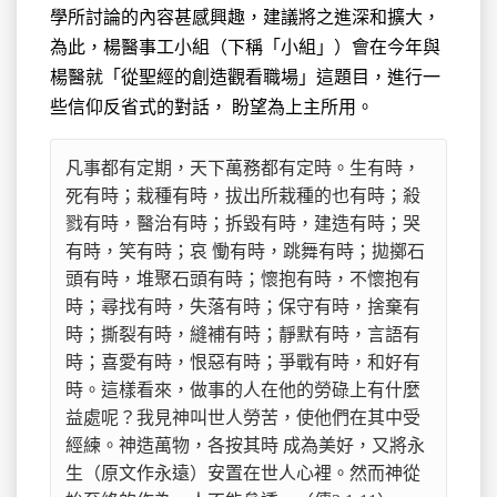
學所討論的內容甚感興趣，建議將之進深和擴大，
為此，楊醫事工小組（下稱「小組」）會在今年與
楊醫就「從聖經的創造觀看職場」這題目，進行一
些信仰反省式的對話， 盼望為上主所用。
凡事都有定期，天下萬務都有定時。生有時，
死有時；栽種有時，拔出所栽種的也有時；殺
戮有時，醫治有時；拆毀有時，建造有時；哭
有時，笑有時；哀 慟有時，跳舞有時；拋擲石
頭有時，堆聚石頭有時；懷抱有時，不懷抱有
時；尋找有時，失落有時；保守有時，捨棄有
時；撕裂有時，縫補有時；靜默有時，言語有 
時；喜愛有時，恨惡有時；爭戰有時，和好有
時。這樣看來，做事的人在他的勞碌上有什麼
益處呢？我見神叫世人勞苦，使他們在其中受
經練。神造萬物，各按其時 成為美好，又將永
生（原文作永遠）安置在世人心裡。然而神從