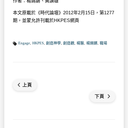
作者：楊錫鏘、黃讚雄
本文原載於《時代論壇》2012年2月15日，第1277
期，並蒙允許刊載於HKPES網頁
Engage
,
HKPES
,
創造神學
,
創造觀
,
楊醫
,
楊錫鏘
,
職場
上頁
下頁