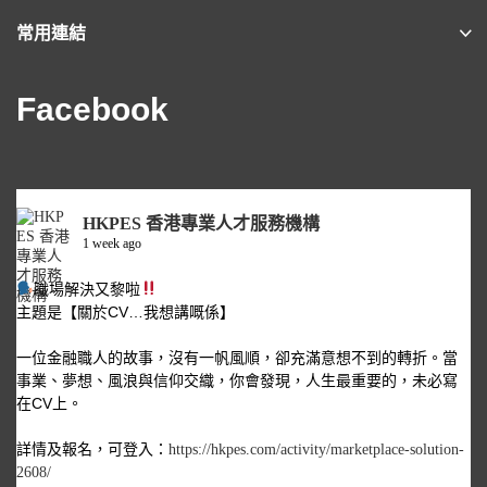
常用連結
Facebook
HKPES 香港專業人才服務機構
1 week ago
職場解決又黎啦
主題是【關於CV…我想講嘅係】
一位金融職人的故事，沒有一帆風順，卻充滿意想不到的轉折。當
事業、夢想、風浪與信仰交織，你會發現，人生最重要的，未必寫
在CV上。
詳情及報名，可登入：
https://hkpes.com/activity/marketplace-solution-
2608/