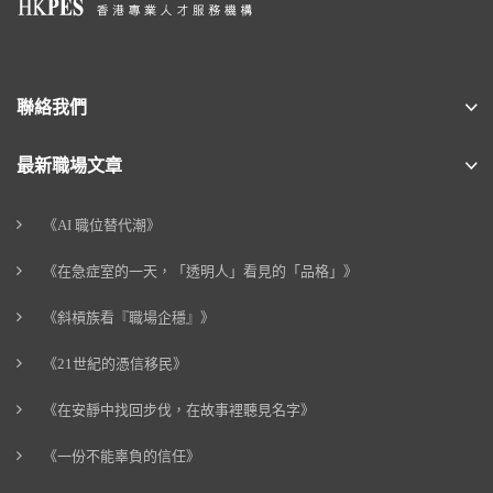
聯絡我們
最新職場文章
《AI 職位替代潮》
《在急症室的一天，「透明人」看見的「品格」》
《斜槓族看『職場企穩』》
《21世紀的憑信移民》
《在安靜中找回步伐，在故事裡聽見名字》
《一份不能辜負的信任》